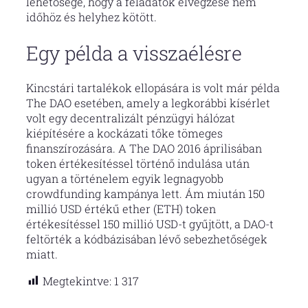
lehetősége, hogy a feladatok elvégzése nem
időhöz és helyhez kötött.
Egy példa a visszaélésre
Kincstári tartalékok ellopására is volt már példa
The DAO esetében, amely a legkorábbi kísérlet
volt egy decentralizált pénzügyi hálózat
kiépítésére a kockázati tőke tömeges
finanszírozására. A The DAO 2016 áprilisában
token értékesítéssel történő indulása után
ugyan a történelem egyik legnagyobb
crowdfunding kampánya lett. Ám miután 150
millió USD értékű ether (ETH) token
értékesítéssel 150 millió USD-t gyűjtött, a DAO-t
feltörték a kódbázisában lévő sebezhetőségek
miatt.
Megtekintve:
1 317