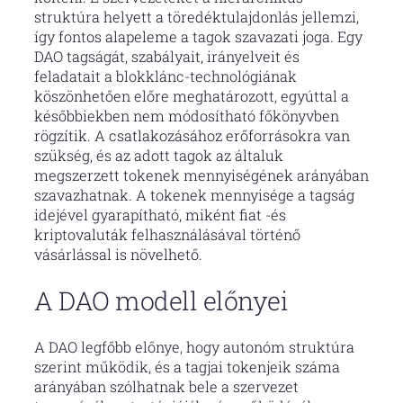
struktúra helyett a töredéktulajdonlás jellemzi,
így fontos alapeleme a tagok szavazati joga. Egy
DAO tagságát, szabályait, irányelveit és
feladatait a blokklánc-technológiának
köszönhetően előre meghatározott, egyúttal a
későbbiekben nem módosítható főkönyvben
rögzítik. A csatlakozásához erőforrásokra van
szükség, és az adott tagok az általuk
megszerzett tokenek mennyiségének arányában
szavazhatnak. A tokenek mennyisége a tagság
idejével gyarapítható, miként fiat -és
kriptovaluták felhasználásával történő
vásárlással is növelhető.
A DAO modell előnyei
A DAO legfőbb előnye, hogy autonóm struktúra
szerint működik, és a tagjai tokenjeik száma
arányában szólhatnak bele a szervezet