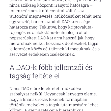
nincs szükség központi irányító hatóságra –
innen származik a ’decentralizált’ és az
’autonóm’ megnevezés. Működésüket tehát nem
egy vezető, hanem az adott DAO közössége
határozza meg. Tekintve, hogy kriptovaluta-
rajongók és a blokklánc-technológia által
népszerűsített DAO-kat arra használják, hogy
hierarchiák nélkül hozzanak döntéseket, tagjai
jellemzően közös célt tűznek ki maguknak, és a
szervezet érdekében cselekednek.
A DAO-k főbb jellemzői és
tagság feltételei
Nincs DAO előre lefektetett működési
szabályzat nélkül. Ugyancsak lényeges eleme,
hogy a finanszírozás tokenek formájában
történik, melyeket a tagok jutalmazására lehet
költeni. E szervezeteket a hierarchikus