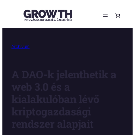
Ugrás
a
tartalomhoz
Archívum
A DAO-k jelenthetik a
web 3.0 és a
kialakulóban lévő
kriptogazdasági
rendszer alapjait