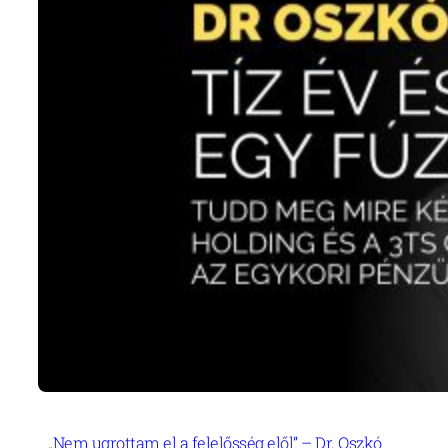
„Nem ugrottam el a felelősség elől” – Dr. Oszkó