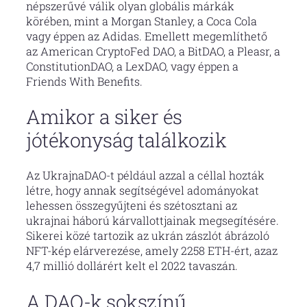
népszerűvé válik olyan globális márkák
körében, mint a Morgan Stanley, a Coca Cola
vagy éppen az Adidas. Emellett megemlíthető
az American CryptoFed DAO, a BitDAO, a Pleasr, a
ConstitutionDAO, a LexDAO, vagy éppen a
Friends With Benefits.
Amikor a siker és
jótékonyság találkozik
Az UkrajnaDAO-t például azzal a céllal hozták
létre, hogy annak segítségével adományokat
lehessen összegyűjteni és szétosztani az
ukrajnai háború kárvallottjainak megsegítésére.
Sikerei közé tartozik az ukrán zászlót ábrázoló
NFT-kép elárverezése, amely 2258 ETH-ért, azaz
4,7 millió dollárért kelt el 2022 tavaszán.
A DAO-k sokszínű