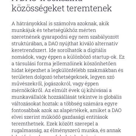
közösségeket teremtenek
A hátrányokkal is számolva azoknak, akik
munkájuk és tehetségükhöz mérten
szeretnének gyarapodni egy nem szabályozott
struktúrában, a DAO nyújthat kiváló alternatív
keretrendszert. Ide sorolhatók a digitális
nomádok, vagy éppen a különböző startup-ok. Ez
a társulási forma jellemzőinek köszönhetően
hidat képezhet a legkülönfélébb szakmákban és
területen dolgozó tehetségeknek, legyen szó
művészekről, jogászokról, vagy éppen
mérnökökről. Az elmúlt évek új kihívásai a
munkavállalók hozzáállását tekintve is globális
változásokat hoztak: a többség számára egyre
fontosabbak azok az alapértékek, amiket a DAO
elvei szerint működő gazdasági entitások
teremthetnek. Ezek között szerepel a
rugalmasság, az élményszerű munka, és annak