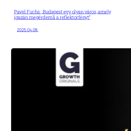
Pavel Fuchs: „Budapest egy olyan város, amely
igazán megérdemli a reflektorfényt”
2025.04.08.