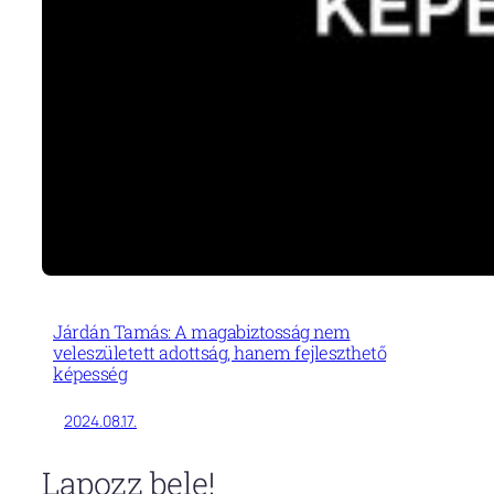
Járdán Tamás: A magabiztosság nem
veleszületett adottság, hanem fejleszthető
képesség
2024.08.17.
Lapozz bele!