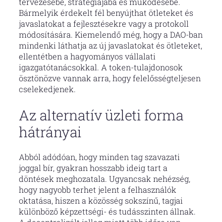
tervezésébe, stratégiájába és működésébe.
Bármelyik érdekelt fél benyújthat ötleteket és
javaslatokat a fejlesztésekre vagy a protokoll
módosítására. Kiemelendő még, hogy a DAO-ban
mindenki láthatja az új javaslatokat és ötleteket,
ellentétben a hagyományos vállalati
igazgatótanácsokkal. A token-tulajdonosok
ösztönözve vannak arra, hogy felelősségteljesen
cselekedjenek.
Az alternatív üzleti forma
hátrányai
Abból adódóan, hogy minden tag szavazati
joggal bír, gyakran hosszabb ideig tart a
döntések meghozatala. Ugyancsak nehézség,
hogy nagyobb terhet jelent a felhasználók
oktatása, hiszen a közösség sokszínű, tagjai
különböző képzettségi- és tudásszinten állnak.