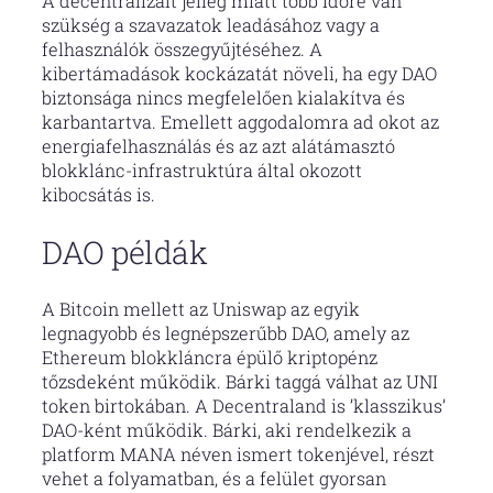
A decentralizált jelleg miatt több időre van
szükség a szavazatok leadásához vagy a
felhasználók összegyűjtéséhez. A
kibertámadások kockázatát növeli, ha egy DAO
biztonsága nincs megfelelően kialakítva és
karbantartva. Emellett aggodalomra ad okot az
energiafelhasználás és az azt alátámasztó
blokklánc-infrastruktúra által okozott
kibocsátás is.
DAO példák
A Bitcoin mellett az Uniswap az egyik
legnagyobb és legnépszerűbb DAO, amely az
Ethereum blokkláncra épülő kriptopénz
tőzsdeként működik. Bárki taggá válhat az UNI
token birtokában. A Decentraland is ’klasszikus’
DAO-ként működik. Bárki, aki rendelkezik a
platform MANA néven ismert tokenjével, részt
vehet a folyamatban, és a felület gyorsan