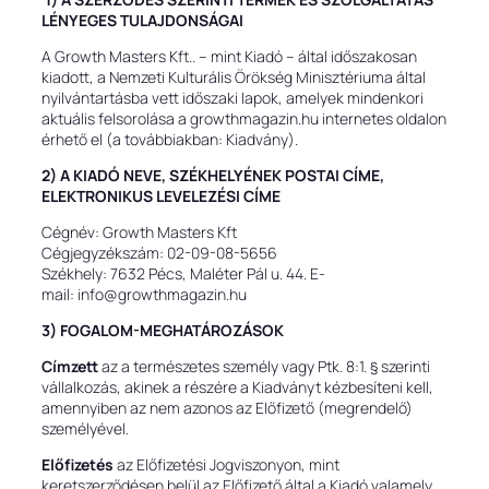
LÉNYEGES TULAJDONSÁGAI
A Growth Masters Kft.. – mint Kiadó – által időszakosan
kiadott, a Nemzeti Kulturális Örökség Minisztériuma által
nyilvántartásba vett időszaki lapok, amelyek mindenkori
aktuális felsorolása a growthmagazin.hu internetes oldalon
érhető el (a továbbiakban: Kiadvány).
2) A KIADÓ NEVE, SZÉKHELYÉNEK POSTAI CÍME,
ELEKTRONIKUS LEVELEZÉSI CÍME
Cégnév: Growth Masters Kft
Cégjegyzékszám: 02-09-08-5656
Székhely: 7632 Pécs, Maléter Pál u. 44. E-
mail: info@growthmagazin.hu
3) FOGALOM-MEGHATÁROZÁSOK
Címzett
az a természetes személy vagy Ptk. 8:1. § szerinti
vállalkozás, akinek a részére a Kiadványt kézbesíteni kell,
amennyiben az nem azonos az Előfizető (megrendelő)
személyével.
Előfizetés
az Előfizetési Jogviszonyon, mint
keretszerződésen belül az Előfizető által a Kiadó valamely