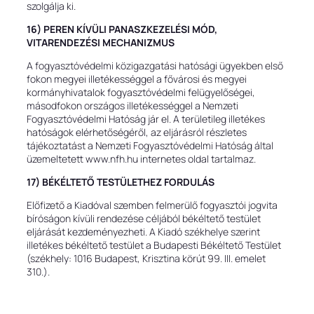
szolgálja ki.
16) PEREN KÍVÜLI PANASZKEZELÉSI MÓD,
VITARENDEZÉSI MECHANIZMUS
A fogyasztóvédelmi közigazgatási hatósági ügyekben első
fokon megyei illetékességgel a fővárosi és megyei
kormányhivatalok fogyasztóvédelmi felügyelőségei,
másodfokon országos illetékességgel a Nemzeti
Fogyasztóvédelmi Hatóság jár el. A területileg illetékes
hatóságok elérhetőségéről, az eljárásról részletes
tájékoztatást a Nemzeti Fogyasztóvédelmi Hatóság által
üzemeltetett www.nfh.hu internetes oldal tartalmaz.
17) BÉKÉLTETŐ TESTÜLETHEZ FORDULÁS
Előfizető a Kiadóval szemben felmerülő fogyasztói jogvita
bíróságon kívüli rendezése céljából békéltető testület
eljárását kezdeményezheti. A Kiadó székhelye szerint
illetékes békéltető testület a Budapesti Békéltető Testület
(székhely: 1016 Budapest, Krisztina körút 99. III. emelet
310.).