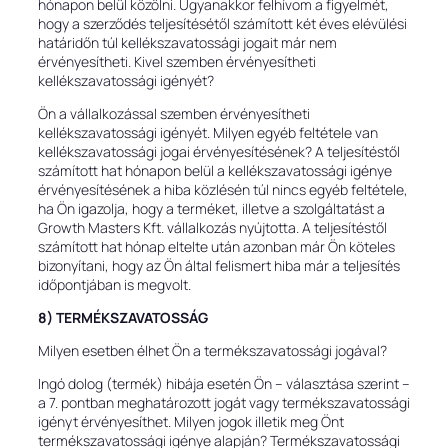
hónapon belül közölni. Ugyanakkor felhívom a figyelmét,
hogy a szerződés teljesítésétől számított két éves elévülési
határidőn túl kellékszavatossági jogait már nem
érvényesítheti. Kivel szemben érvényesítheti
kellékszavatossági igényét?
Ön a vállalkozással szemben érvényesítheti
kellékszavatossági igényét. Milyen egyéb feltétele van
kellékszavatossági jogai érvényesítésének? A teljesítéstől
számított hat hónapon belül a kellékszavatossági igénye
érvényesítésének a hiba közlésén túl nincs egyéb feltétele,
ha Ön igazolja, hogy a terméket, illetve a szolgáltatást a
Growth Masters Kft. vállalkozás nyújtotta. A teljesítéstől
számított hat hónap eltelte után azonban már Ön köteles
bizonyítani, hogy az Ön által felismert hiba már a teljesítés
időpontjában is megvolt.
8) TERMÉKSZAVATOSSÁG
Milyen esetben élhet Ön a termékszavatossági jogával?
Ingó dolog (termék) hibája esetén Ön – választása szerint –
a 7. pontban meghatározott jogát vagy termékszavatossági
igényt érvényesíthet. Milyen jogok illetik meg Önt
termékszavatossági igénye alapján? Termékszavatossági