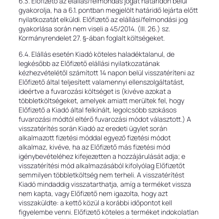
6.3. Előfizető az elállás/felmondás jogát határidőn belül
gyakorolja, ha a 6.1. pontban megjelölt határidő lejárta előtt
nyilatkozatát elküldi. Előfizető az elállási/felmondási jog
gyakorlása során nem viseli a 45/2014. (III. 26.) sz.
Kormányrendelet 27. §-ában foglalt költségeket.
6.4. Elállás esetén Kiadó köteles haladéktalanul, de
legkésőbb az Előfizető elállási nyilatkozatának
kézhezvételétől számított 14 napon belül visszatéríteni az
Előfizető által teljesített valamennyi ellenszolgáltatást,
ideértve a fuvarozási költséget is (kivéve azokat a
többletköltségeket, amelyek amiatt merültek fel, hogy
Előfizető a Kiadó által felkínált, legolcsóbb szokásos
fuvarozási módtól eltérő fuvarozási módot választott.) A
visszatérítés során Kiadó az eredeti ügylet során
alkalmazott fizetési móddal egyező fizetési módot
alkalmaz, kivéve, ha az Előfizető más fizetési mód
igénybevételéhez kifejezetten a hozzájárulását adja; e
visszatérítési mód alkalmazásából kifolyólag Előfizetőt
semmilyen többletköltség nem terheli. A visszatérítést
Kiadó mindaddig visszatarthatja, amíg a terméket vissza
nem kapta, vagy Előfizető nem igazolta, hogy azt
visszaküldte: a kettő közül a korábbi időpontot kell
figyelembe venni. Előfizető köteles a terméket indokolatlan