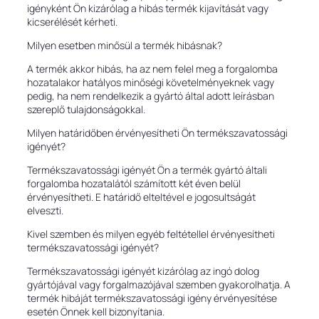
igényként Ön kizárólag a hibás termék kijavítását vagy
kicserélését kérheti.
Milyen esetben minősül a termék hibásnak?
A termék akkor hibás, ha az nem felel meg a forgalomba
hozatalakor hatályos minőségi követelményeknek vagy
pedig, ha nem rendelkezik a gyártó által adott leírásban
szereplő tulajdonságokkal.
Milyen határidőben érvényesítheti Ön termékszavatossági
igényét?
Termékszavatossági igényét Ön a termék gyártó általi
forgalomba hozatalától számított két éven belül
érvényesítheti. E határidő elteltével e jogosultságát
elveszti.
Kivel szemben és milyen egyéb feltétellel érvényesítheti
termékszavatossági igényét?
Termékszavatossági igényét kizárólag az ingó dolog
gyártójával vagy forgalmazójával szemben gyakorolhatja. A
termék hibáját termékszavatossági igény érvényesítése
esetén Önnek kell bizonyítania.