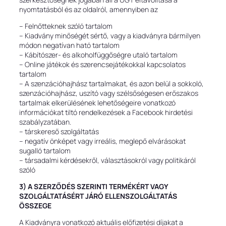
nyomtatásból és az oldalról, amennyiben az
– Felnőtteknek szóló tartalom
– Kiadvány minőségét sértő, vagy a kiadványra bármilyen
módon negatívan ható tartalom
– Kábítószer- és alkoholfüggőségre utaló tartalom
– Online játékok és szerencsejátékokkal kapcsolatos
tartalom
– A szenzációhajhász tartalmakat, és azon belül a sokkoló,
szenzációhajhász, uszító vagy szélsőségesen erőszakos
tartalmak elkerülésének lehetőségeire vonatkozó
információkat tiltó rendelkezések a Facebook hirdetési
szabályzatában.
– társkereső szolgáltatás
– negatív önképet vagy irreális, meglepő elvárásokat
sugalló tartalom
– társadalmi kérdésekről, választásokról vagy politikáról
szóló
3) A SZERZŐDÉS SZERINTI TERMÉKÉRT VAGY
SZOLGÁLTATÁSÉRT JÁRÓ ELLENSZOLGÁLTATÁS
ÖSSZEGE
A Kiadványra vonatkozó aktuális előfizetési díjakat a