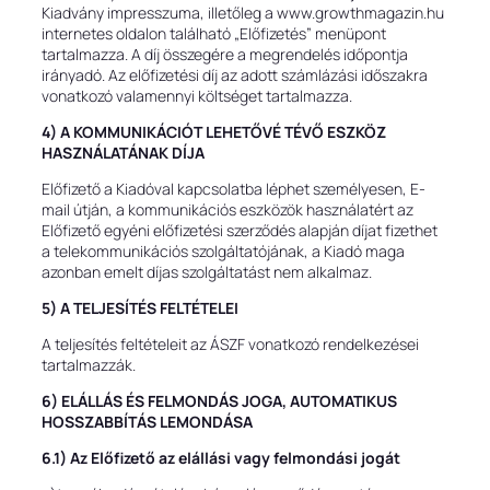
Kiadvány impresszuma, illetőleg a www.growthmagazin.hu
internetes oldalon található „Előfizetés” menüpont
tartalmazza. A díj összegére a megrendelés időpontja
irányadó. Az előfizetési díj az adott számlázási időszakra
vonatkozó valamennyi költséget tartalmazza.
4) A KOMMUNIKÁCIÓT LEHETŐVÉ TÉVŐ ESZKÖZ
HASZNÁLATÁNAK DÍJA
Előfizető a Kiadóval kapcsolatba léphet személyesen, E-
mail útján, a kommunikációs eszközök használatért az
Előfizető egyéni előfizetési szerződés alapján díjat fizethet
a telekommunikációs szolgáltatójának, a Kiadó maga
azonban emelt díjas szolgáltatást nem alkalmaz.
5) A TELJESÍTÉS FELTÉTELEI
A teljesítés feltételeit az ÁSZF vonatkozó rendelkezései
tartalmazzák.
6) ELÁLLÁS ÉS FELMONDÁS JOGA, AUTOMATIKUS
HOSSZABBÍTÁS LEMONDÁSA
6.1) Az Előfizető az elállási vagy felmondási jogát