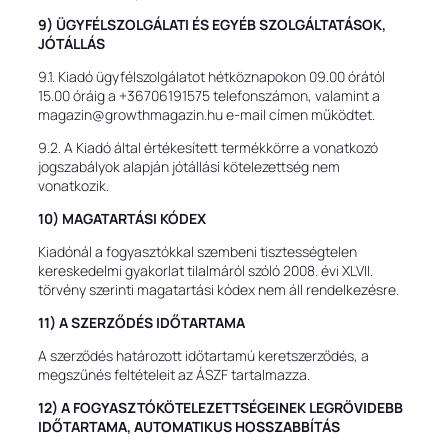
9) ÜGYFÉLSZOLGÁLATI ÉS EGYÉB SZOLGÁLTATÁSOK,
JÓTÁLLÁS
9.1. Kiadó ügyfélszolgálatot hétköznapokon 09.00 órától
15.00 óráig a +36706191575 telefonszámon, valamint a
magazin@growthmagazin.hu e-mail címen működtet.
9.2. A Kiadó által értékesített termékkörre a vonatkozó
jogszabályok alapján jótállási kötelezettség nem
vonatkozik.
10) MAGATARTÁSI KÓDEX
Kiadónál a fogyasztókkal szembeni tisztességtelen
kereskedelmi gyakorlat tilalmáról szóló 2008. évi XLVII.
törvény szerinti magatartási kódex nem áll rendelkezésre.
11) A SZERZŐDÉS IDŐTARTAMA
A szerződés határozott időtartamú keretszerződés, a
megszűnés feltételeit az ÁSZF tartalmazza.
12) A FOGYASZTÓKÖTELEZETTSÉGEINEK LEGRÖVIDEBB
IDŐTARTAMA, AUTOMATIKUS HOSSZABBÍTÁS