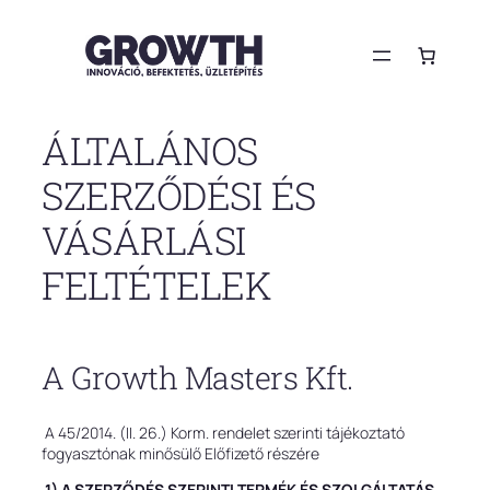
Ugrás
a
tartalomhoz
ÁLTALÁNOS
SZERZŐDÉSI ÉS
VÁSÁRLÁSI
FELTÉTELEK
A Growth Masters Kft.
A 45/2014. (II. 26.) Korm. rendelet szerinti tájékoztató
fogyasztónak minősülő Előfizető részére
1) A SZERZŐDÉS SZERINTI TERMÉK ÉS SZOLGÁLTATÁS