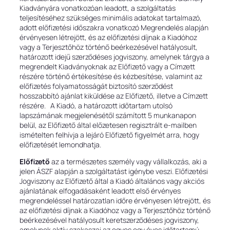
Kiadványára vonatkozóan leadott, a szolgáltatás
teljesítéséhez szükséges minimális adatokat tartalmazó,
adott előfizetési időszakra vonatkozó Megrendelés alapján
érvényesen létrejött, és az előfizetési díjnak a Kiadóhoz
vagy a Terjesztőhöz történő beérkezésével hatályosult,
határozott idejű szerződéses jogviszony, amelynek tárgya a
megrendelt Kiadványoknak az Előfizető vagy a Címzett
részére történő értékesítése és kézbesítése, valamint az
előfizetés folyamatosságát biztosító szerződést
hosszabbító ajánlat kiküldése az Előfizető, illetve a Címzett
részére. A Kiadó, a határozott időtartam utolsó
lapszámának megjelenésétől számított 5 munkanapon
belül, az Előfizető által előzetesen regisztrált e-mailben
ismételten felhívja a lejáró Előfizető figyelmét arra, hogy
előfizetését lemondhatja.
Előfizető
az a természetes személy vagy vállalkozás, aki a
jelen ÁSZF alapján a szolgáltatást igénybe veszi. Előfizetési
Jogviszony az Előfizető által a Kiadó általános vagy akciós
ajánlatának elfogadásaként leadott első érvényes
megrendeléssel határozatlan időre érvényesen létrejött, és
az előfizetési díjnak a Kiadóhoz vagy a Terjesztőhöz történő
beérkezésével hatályosult keretszerződéses jogviszony,
amelynek aktív szakaszai az egyes egy éves időtartamú,