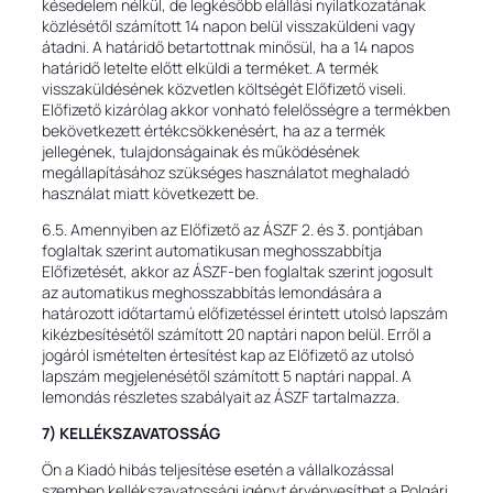
késedelem nélkül, de legkésőbb elállási nyilatkozatának
közlésétől számított 14 napon belül visszaküldeni vagy
átadni. A határidő betartottnak minősül, ha a 14 napos
határidő letelte előtt elküldi a terméket. A termék
visszaküldésének közvetlen költségét Előfizető viseli.
Előfizető kizárólag akkor vonható felelősségre a termékben
bekövetkezett értékcsökkenésért, ha az a termék
jellegének, tulajdonságainak és működésének
megállapításához szükséges használatot meghaladó
használat miatt következett be.
6.5. Amennyiben az Előfizető az ÁSZF 2. és 3. pontjában
foglaltak szerint automatikusan meghosszabbítja
Előfizetését, akkor az ÁSZF-ben foglaltak szerint jogosult
az automatikus meghosszabbítás lemondására a
határozott időtartamú előfizetéssel érintett utolsó lapszám
kikézbesítésétől számított 20 naptári napon belül. Erről a
jogáról ismételten értesítést kap az Előfizető az utolsó
lapszám megjelenésétől számított 5 naptári nappal. A
lemondás részletes szabályait az ÁSZF tartalmazza.
7) KELLÉKSZAVATOSSÁG
Ön a Kiadó hibás teljesítése esetén a vállalkozással
szemben kellékszavatossági igényt érvényesíthet a Polgári