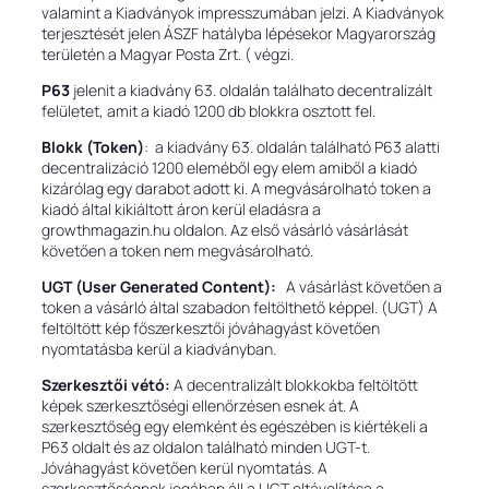
valamint a Kiadványok impresszumában jelzi. A Kiadványok
terjesztését jelen ÁSZF hatályba lépésekor Magyarország
területén a Magyar Posta Zrt. ( végzi.
P63
jelenit a kiadvány 63. oldalán találhato decentralizált
felületet, amit a kiadó 1200 db blokkra osztott fel.
Blokk (Token)
: a kiadvány 63. oldalán található P63 alatti
decentralizáció 1200 eleméből egy elem amiből a kiadó
kizárólag egy darabot adott ki. A megvásárolható token a
kiadó által kikiáltott áron kerül eladásra a
growthmagazin.hu oldalon. Az első vásárló vásárlását
követően a token nem megvásárolható.
UGT (User Generated Content):
A vásárlást követően a
token a vásárló által szabadon feltölthető képpel. (UGT) A
feltöltött kép főszerkesztői jóváhagyást követően
nyomtatásba kerül a kiadványban.
Szerkesztői vétó:
A decentralizált blokkokba feltöltött
képek szerkesztőségi ellenőrzésen esnek át. A
szerkesztőség egy elemként és egészében is kiértékeli a
P63 oldalt és az oldalon található minden UGT-t.
Jóváhagyást követően kerül nyomtatás. A
szerkesztőségnek jogában áll a UGT eltávolítása a