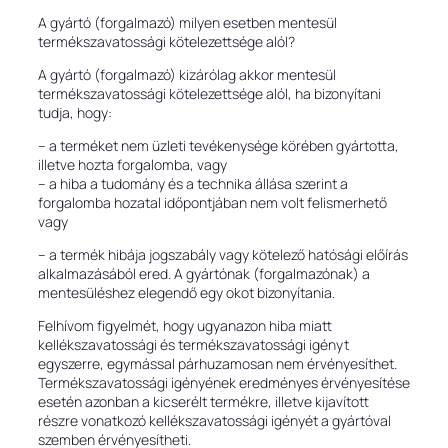
A gyártó (forgalmazó) milyen esetben mentesül
termékszavatossági kötelezettsége alól?
A gyártó (forgalmazó) kizárólag akkor mentesül
termékszavatossági kötelezettsége alól, ha bizonyítani
tudja, hogy:
– a terméket nem üzleti tevékenysége körében gyártotta,
illetve hozta forgalomba, vagy
– a hiba a tudomány és a technika állása szerint a
forgalomba hozatal időpontjában nem volt felismerhető
vagy
– a termék hibája jogszabály vagy kötelező hatósági előírás
alkalmazásából ered. A gyártónak (forgalmazónak) a
mentesüléshez elegendő egy okot bizonyítania.
Felhívom figyelmét, hogy ugyanazon hiba miatt
kellékszavatossági és termékszavatossági igényt
egyszerre, egymással párhuzamosan nem érvényesíthet.
Termékszavatossági igényének eredményes érvényesítése
esetén azonban a kicserélt termékre, illetve kijavított
részre vonatkozó kellékszavatossági igényét a gyártóval
szemben érvényesítheti.