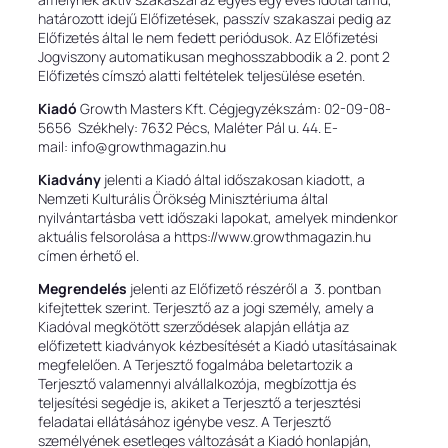
határozott idejű Előfizetések, passzív szakaszai pedig az
Előfizetés által le nem fedett periódusok. Az Előfizetési
Jogviszony automatikusan meghosszabbodik a 2. pont 2
Előfizetés címszó alatti feltételek teljesülése esetén.
Kiadó
Growth Masters Kft. Cégjegyzékszám: 02-09-08-
5656 Székhely: 7632 Pécs, Maléter Pál u. 44. E-
mail: info@growthmagazin.hu
Kiadvány
jelenti a Kiadó által időszakosan kiadott, a
Nemzeti Kulturális Örökség Minisztériuma által
nyilvántartásba vett időszaki lapokat, amelyek mindenkor
aktuális felsorolása a https://www.growthmagazin.hu
címen érhető el.
Megrendelés
jelenti az Előfizető részéről a 3. pontban
kifejtettek szerint. Terjesztő az a jogi személy, amely a
Kiadóval megkötött szerződések alapján ellátja az
előfizetett kiadványok kézbesítését a Kiadó utasításainak
megfelelően. A Terjesztő fogalmába beletartozik a
Terjesztő valamennyi alvállalkozója, megbízottja és
teljesítési segédje is, akiket a Terjesztő a terjesztési
feladatai ellátásához igénybe vesz. A Terjesztő
személyének esetleges változását a Kiadó honlapján,