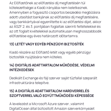
Az Előfizetőnek az előfizetési díj megfizetésén túl
kötelezettségei a Kiadó irányába nem keletkeznek.
Amennyiben a fogyasztó csoportos beszedési megbízásra
adott utasítást bankjának az előfizetési díj megfizetésére,
vagy bankkártyával egyenlítette ki az előfizetési díjat, akkor
az ÁSZF 2. és 3. pontjában foglaltak szerinti feltételekkel és
az ott foglalt kivételekkel automatikusan meghosszabbodik
előfizetése egy éves határozott időtartamra.
13) LETÉT VAGY EGYÉB PÉNZÜGYI BIZTOSÍTÉK
Kiadó részére az Előfizető letét vagy egyéb pénzügyi
biztosíték nyújtására nem köteles.
14) DIGITÁLIS ADATTARTALOM MŰKÖDÉSE, VÉDELMI
INTÉZKEDÉSEK
Dedikált Exchange és fájl szerver saját tűzfallal szeparált
infrastruktúrára telepítve.
15) A DIGITÁLIS ADATTARTALOM HARDVERREL ÉS
SZOFTVERREL VALÓ EGYÜTTMŰKÖDÉSI KÉPESSÉGE
A levelezést a Microsoft Azure szerver ,valamint
DigitalOcean által biztosított Amazon szerverkörnyezet