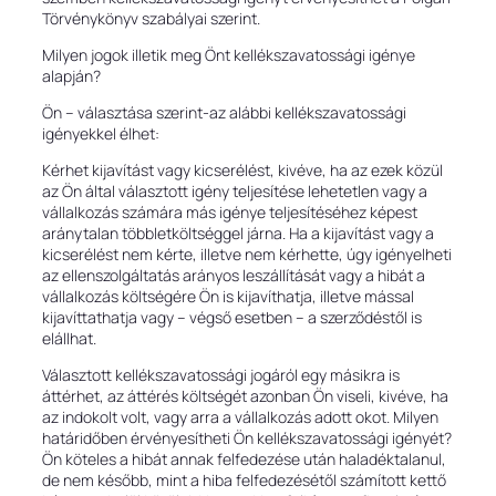
Törvénykönyv szabályai szerint.
Milyen jogok illetik meg Önt kellékszavatossági igénye
alapján?
Ön – választása szerint-az alábbi kellékszavatossági
igényekkel élhet:
Kérhet kijavítást vagy kicserélést, kivéve, ha az ezek közül
az Ön által választott igény teljesítése lehetetlen vagy a
vállalkozás számára más igénye teljesítéséhez képest
aránytalan többletköltséggel járna. Ha a kijavítást vagy a
kicserélést nem kérte, illetve nem kérhette, úgy igényelheti
az ellenszolgáltatás arányos leszállítását vagy a hibát a
vállalkozás költségére Ön is kijavíthatja, illetve mással
kijavíttathatja vagy – végső esetben – a szerződéstől is
elállhat.
Választott kellékszavatossági jogáról egy másikra is
áttérhet, az áttérés költségét azonban Ön viseli, kivéve, ha
az indokolt volt, vagy arra a vállalkozás adott okot. Milyen
határidőben érvényesítheti Ön kellékszavatossági igényét?
Ön köteles a hibát annak felfedezése után haladéktalanul,
de nem később, mint a hiba felfedezésétől számított kettő