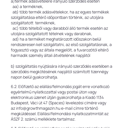
a)termék adásvételére irányuló szerződés esetén
aa) a terméknek,
ab) több termék adásvételekor, ha az egyes termékek
szolgáltatása eltérő időpontban történik, az utoljára
szolgáltatott terméknek,
ac) több tételből vagy darabból álló termék esetén az
utoljára szolgáltatott tételnek vagy darabnak,
ad) ha a terméket meghatározott időszakon belül
rendszeresen kell szolgáltatni, az első szolgáltatásnak, a
fogyasztó vagy az általa megjelölt, a fuvarozótól eltérő
harmadik személy általi átvételének napjától
b) szolgáltatás nyújtására irányuló szerződés esetében a
szerződés megkötésének napjától számított tizennégy
napon belül gyakorolhatja.
6.2. Előfizető az elállás/felmondás jogát erre vonatkozó
egyértelmű nyilatkozattal vagy postai úton vagy
elektronikus üzenet útján gyakorolhatja a Kiadó 1134
Budapest, Váci út 47 (Spaces) levelezési címére vagy
az info@growthmagazin.hu e-mail címre történő
megküldéssel. Elállási/felmondási nyilatkozatmintát az
ÁSZF 2. számú melléklete tartalmaz.