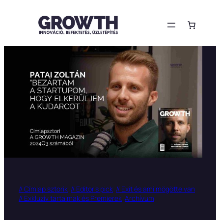
Ugrás
a
tartalomhoz
// Címlap sztorik
// Editor’s pick
// Exit és ami mögötte van
// Exkluzív tartalmak és Premierek
Archívum