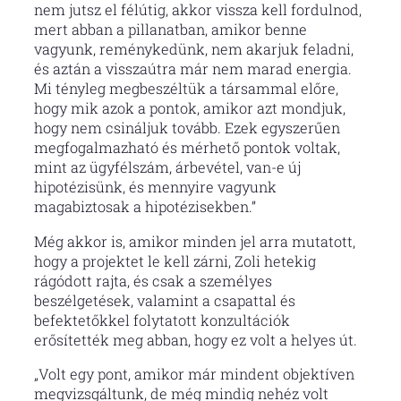
nem jutsz el félútig, akkor vissza kell fordulnod,
mert abban a pillanatban, amikor benne
vagyunk, reménykedünk, nem akarjuk feladni,
és aztán a visszaútra már nem marad energia.
Mi tényleg megbeszéltük a társammal előre,
hogy mik azok a pontok, amikor azt mondjuk,
hogy nem csináljuk tovább. Ezek egyszerűen
megfogalmazható és mérhető pontok voltak,
mint az ügyfélszám, árbevétel, van-e új
hipotézisünk, és mennyire vagyunk
magabiztosak a hipotézisekben.”
Még akkor is, amikor minden jel arra mutatott,
hogy a projektet le kell zárni, Zoli hetekig
rágódott rajta, és csak a személyes
beszélgetések, valamint a csapattal és
befektetőkkel folytatott konzultációk
erősítették meg abban, hogy ez volt a helyes út.
„Volt egy pont, amikor már mindent objektíven
megvizsgáltunk, de még mindig nehéz volt