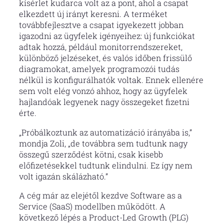
kísérlet kudarca volt az a pont, ahol a csapat
elkezdett új irányt keresni. A terméket
továbbfejlesztve a csapat igyekezett jobban
igazodni az ügyfelek igényeihez: új funkciókat
adtak hozzá, például monitorrendszereket,
különböző jelzéseket, és valós időben frissülő
diagramokat, amelyek programozói tudás
nélkül is konfigurálhatók voltak. Ennek ellenére
sem volt elég vonzó ahhoz, hogy az ügyfelek
hajlandóak legyenek nagy összegeket fizetni
érte.
„Próbálkoztunk az automatizáció irányába is,”
mondja Zoli, „de továbbra sem tudtunk nagy
összegű szerződést kötni, csak kisebb
előfizetésekkel tudtunk elindulni. Ez így nem
volt igazán skálázható.”
A cég már az elejétől kezdve Software as a
Service (SaaS) modellben működött. A
következő lépés a Product-Led Growth (PLG)