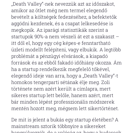
„Death Valley”-nek nevezzük azt az időszakot,
amikor az ötlet még nem termel elegendő
bevételt a költségek fedezéséhez, a befektetők
aggódni kezdenek, és a csapat lelkesedése is
megkopik. Az iparági statisztikák szerint a
startupok 90%-a nem vészeli át ezt a szakaszt –
itt dől el, hogy egy cég képes-e fenntartható
üzleti modellt felépíteni, vagy elbukik. A legtöbb
problémát a pénzügyi elvárások, a kiapadó
források és az ebből fakadó időhiány okozza. Ám
ha a startup rendelkezik megfelelő tőkével,
elegendő ideje van arra, hogy a „Death Valley”-t
homokos tengerparti sétának élje meg. Zoli
története nem azért került a címlapra, mert
sikeres startup lett belőle, hanem azért, mert
bár minden lépést professzionális módszerek
mentén hozott meg, mégsem lett sikertörténet.
De mit is jelent a bukás egy startup életében? A
mainstream sztorik többnyire a sikereket
hangsúlyozzák, de a valóság az, hogy a kudarcok