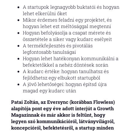
A startupok legnagyobb buktatói és hogyan
lehet elkerülni őket
Mikor érdemes feladni egy projektet, és
hogyan lehet ezt méltósággal megtenni
Hogyan befolyásolja a csapat mérete és
összetétele a siker vagy kudarc esélyeit
A termékfejlesztés és pivotálás
legfontosabb tanulságai
Hogyan lehet hatékonyan kommunikálni a
befektetőkkel a nehéz döntések során
A kudarc értéke: hogyan tanulhatsz és
fejlődhetsz egy elbukott startupból
A jövő lehetőségei: hogyan építsd újra
magad egy kudarc után
Patai Zoltán, az Eversync (korábban Flowless)
alapítója pont egy éve adott interjút a Growth
Magazinnak és már akkor is feltűnt, hogy
legyen szó kommunikációról, látványvilágról,
koncepcióról, befektetésről, a startup minden