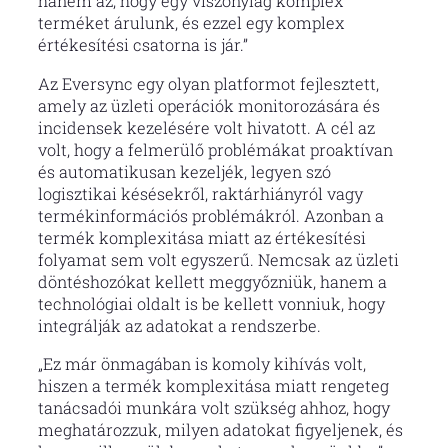
hanem az, hogy egy viszonylag komplex
terméket árulunk, és ezzel egy komplex
értékesítési csatorna is jár.”
Az Eversync egy olyan platformot fejlesztett,
amely az üzleti operációk monitorozására és
incidensek kezelésére volt hivatott. A cél az
volt, hogy a felmerülő problémákat proaktívan
és automatikusan kezeljék, legyen szó
logisztikai késésekről, raktárhiányról vagy
termékinformációs problémákról. Azonban a
termék komplexitása miatt az értékesítési
folyamat sem volt egyszerű. Nemcsak az üzleti
döntéshozókat kellett meggyőzniük, hanem a
technológiai oldalt is be kellett vonniuk, hogy
integrálják az adatokat a rendszerbe.
„Ez már önmagában is komoly kihívás volt,
hiszen a termék komplexitása miatt rengeteg
tanácsadói munkára volt szükség ahhoz, hogy
meghatározzuk, milyen adatokat figyeljenek, és