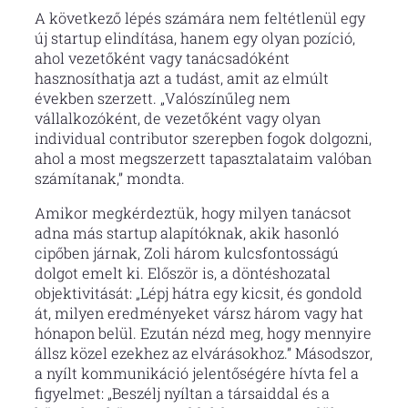
A következő lépés számára nem feltétlenül egy
új startup elindítása, hanem egy olyan pozíció,
ahol vezetőként vagy tanácsadóként
hasznosíthatja azt a tudást, amit az elmúlt
években szerzett. „Valószínűleg nem
vállalkozóként, de vezetőként vagy olyan
individual contributor szerepben fogok dolgozni,
ahol a most megszerzett tapasztalataim valóban
számítanak,” mondta.
Amikor megkérdeztük, hogy milyen tanácsot
adna más startup alapítóknak, akik hasonló
cipőben járnak, Zoli három kulcsfontosságú
dolgot emelt ki. Először is, a döntéshozatal
objektivitását: „Lépj hátra egy kicsit, és gondold
át, milyen eredményeket vársz három vagy hat
hónapon belül. Ezután nézd meg, hogy mennyire
állsz közel ezekhez az elvárásokhoz.” Másodszor,
a nyílt kommunikáció jelentőségére hívta fel a
figyelmet: „Beszélj nyíltan a társaiddal és a