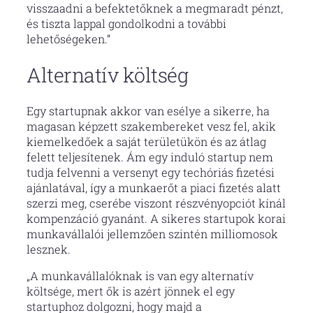
visszaadni a befektetőknek a megmaradt pénzt,
és tiszta lappal gondolkodni a további
lehetőségeken.”
Alternatív költség
Egy startupnak akkor van esélye a sikerre, ha
magasan képzett szakembereket vesz fel, akik
kiemelkedőek a saját területükön és az átlag
felett teljesítenek. Ám egy induló startup nem
tudja felvenni a versenyt egy techóriás fizetési
ajánlatával, így a munkaerőt a piaci fizetés alatt
szerzi meg, cserébe viszont részvényopciót kínál
kompenzáció gyanánt. A sikeres startupok korai
munkavállalói jellemzően szintén milliomosok
lesznek.
„A munkavállalóknak is van egy alternatív
költsége, mert ők is azért jönnek el egy
startuphoz dolgozni, hogy majd a