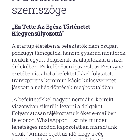
szemszöge
„Ez Tette Az Egész Történetet
Kiegyensúlyozottá”
A startup életében a befektetők nem csupán
pénzügyi támogatók, hanem gyakran mentorok
is, akik együtt dolgoznak az alapítókkal a siker
érdekében. Ez különösen igaz volt az Eversync
esetében is, ahol a befektetőkkel folytatott
transzparens kommunikáció kulcsszerepet
játszott a nehéz döntések meghozatalában.
„A befektetőkkel nagyon normális, korrekt
viszonyban sikerült lezárni a dolgokat.
Folyamatosan tájékoztattuk őket e-mailben,
telefonon, WhatsAppon – szinte minden
lehetséges módon kapcsolatban maradtunk
velük.” Amikor eljött az idő, hogy a cég