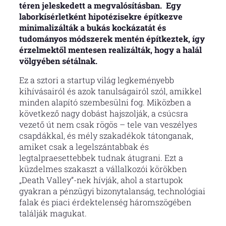
téren jeleskedett a megvalósításban. Egy
laborkísérletként hipotézisekre építkezve
minimalizálták a bukás kockázatát és
tudományos módszerek mentén építkeztek, így
érzelmektől mentesen realizálták, hogy a halál
völgyében sétálnak.
Ez a sztori a startup világ legkeményebb
kihívásairól és azok tanulságairól szól, amikkel
minden alapító szembesülni fog. Miközben a
következő nagy dobást hajszolják, a csúcsra
vezető út nem csak rögös – tele van veszélyes
csapdákkal, és mély szakadékok tátonganak,
amiket csak a legelszántabbak és
legtalpraesettebbek tudnak átugrani. Ezt a
küzdelmes szakaszt a vállalkozói körökben
„Death Valley”-nek hívják, ahol a startupok
gyakran a pénzügyi bizonytalanság, technológiai
falak és piaci érdektelenség háromszögében
találják magukat.