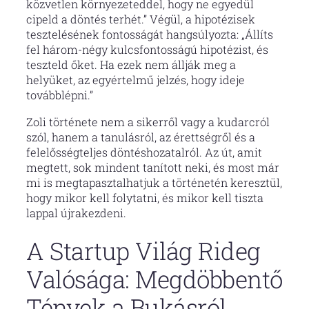
közvetlen környezeteddel, hogy ne egyedül
cipeld a döntés terhét.” Végül, a hipotézisek
tesztelésének fontosságát hangsúlyozta: „Állíts
fel három-négy kulcsfontosságú hipotézist, és
teszteld őket. Ha ezek nem állják meg a
helyüket, az egyértelmű jelzés, hogy ideje
továbblépni.”
Zoli története nem a sikerről vagy a kudarcról
szól, hanem a tanulásról, az érettségről és a
felelősségteljes döntéshozatalról. Az út, amit
megtett, sok mindent tanított neki, és most már
mi is megtapasztalhatjuk a történetén keresztül,
hogy mikor kell folytatni, és mikor kell tiszta
lappal újrakezdeni.
A Startup Világ Rideg
Valósága: Megdöbbentő
Tények a Bukásról