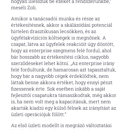
hogyan illesszük be ezeket a rendszerünkbe,”
meséli Zoli.
Amikor a tanácsadói munka és része az
értékesítésnek, akkor a skálázódási potenciál
hirtelen drasztikusan lecsökken, és az
ügyfélakvizíciós költségek is megnőnek. A
csapat, látva az ügyfelek reakcióit úgy döntött,
hogy az enterprise szegmens felé fordul, ahol
bár hosszabb az értékesítési ciklus, nagyobb
szerződéseket lehet kötni. „Az enterprise irány
felé fordultunk, de hamarosan azt tapasztaltuk,
hogy bár a nagyobb cégek érdeklődtek, nem
láttak benne akkora értéket, hogy ennyi pénzt
fizessenek érte. Sok esetben inkább a saját
fejlesztői csapatukra támaszkodtak, még akkor
is, ha nem volt meg a kapacitásuk, mert nem
akarták kiadni egy külső félnek az irányítást az
üzleti operációjuk fölött.”
Az első üzleti modellt is megrázó változtatási