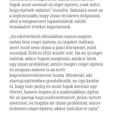
fogok most azonnal új céget építeni, csak azért,
hogy építsek valamit,” mondta. Számára most az
a legfontosabb, hogy olyan területen dolgozzon,
ahol a megszerzett tapasztalatok valódi
hozzáadott értéket képviselnek.
„Az elkövetkező időszakban sajnos nagyon
nehéz lesz céget építeni, új cégeket indítani,
mert most nem olyan a piaci környezet, mint
mondjuk 2018 és 2021 között volt. Ha én új céget
indítok, akkor fogom megtenni, amikor látok
egy olyan problémát, amire megéri céget építeni
és megvan nekem is az érett
kapcsolatrendszerem hozzá. Mindenki, aki
startup építésében gondolkodik, ne úgy kezdje
el, hogy már pedig én most fogok keresni egy
ötletet, hanem legyen jó a szakmájában, építse
fel az iparági kapcsolatrendszerét, járjon nyitott
szemmel, és hogyha lát olyan problémát, amire
érdemes céget építeni, akkor induljon el rajta.”