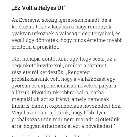
„Ez Volt a Helyes Út”
Az Eversync sokáig ígéretesen haladt, de a
kockázati tőke világában a nagy remények
gyakran ütköznek a valóság rideg tényeivel, és
végül úgy döntöttek, hogy nincs értelme tovább
erőltetni a projektet.
„Két hónapja döntöttünk úgy, hogy bezárjuk a
cégünket,” kezdte Zoli, amikor a történet
részleteiről kérdeztük. „Rengeteg
próbálkozásunk volt, hogy a vállalkozást egy
gyorsan és exponenciálisan növekvő pályára
állítsuk. Pivotáltunk jobbra-balra, hátha
megtaláljuk azt az irányt, amely nemcsak
lineáris, hanem exponenciális növekedést hoz.
Végül azonban rájöttünk, hogy több ilyen
próbálkozás után már nem maradt új ötletünk
arra, hogyan érhetnénk el ezt a növekedést.”