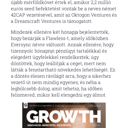
újabb mérföldkövet értek el, amikor 2,2 millió
eurós seed befektetést vontak be a neves német
42CAP vezetésével, amit az Oktogon Ventures és
a Dreamcraft Ventures is támogatott.
Mindezek ellenére két hónapja bejelentették,
hogy bezárják a Flawless-t, amely időközben
Eversync névre változott. Annak ellenére, hogy
tizennyolc hónapnyi pénzügyi tartalékkal és
elégedett ügyfelekkel rendelkeztek, úgy
döntöttek, hogy leállítják a céget, mert nem
látták a fenntartható növekedés lehetőségét. Ez
a döntés élesen rávilágít arra, hogy a sikerhez
vezető út nem mindig egyenes, és néha a
legbölcsebb dolog, amit tehetsz, ha időben
felismered, mikor kell elengedni egy álmot.