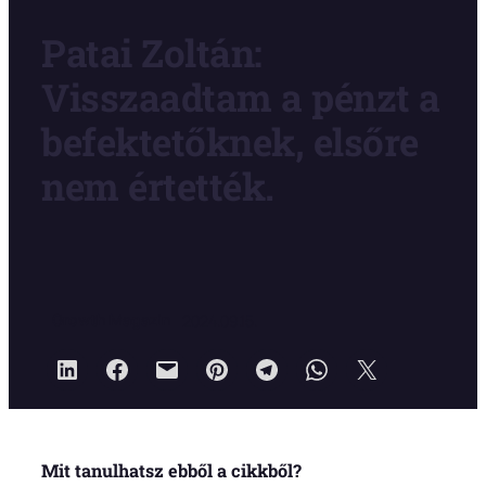
Patai Zoltán:
Visszaadtam a pénzt a
befektetőknek, elsőre
nem értették.
Growth Magazin
2024.09.15.
Mit tanulhatsz ebből a cikkből?