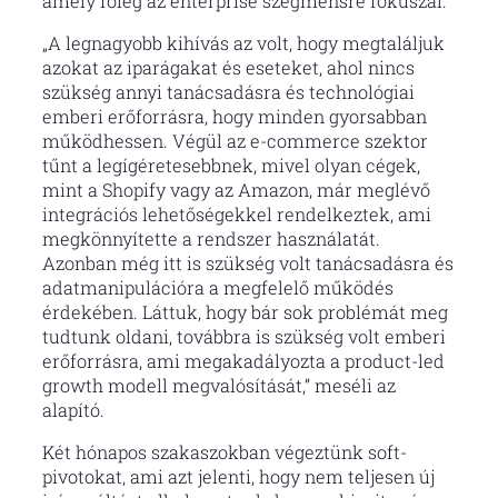
amely főleg az enterprise szegmensre fókuszál.
„A legnagyobb kihívás az volt, hogy megtaláljuk
azokat az iparágakat és eseteket, ahol nincs
szükség annyi tanácsadásra és technológiai
emberi erőforrásra, hogy minden gyorsabban
működhessen. Végül az e-commerce szektor
tűnt a legígéretesebbnek, mivel olyan cégek,
mint a Shopify vagy az Amazon, már meglévő
integrációs lehetőségekkel rendelkeztek, ami
megkönnyítette a rendszer használatát.
Azonban még itt is szükség volt tanácsadásra és
adatmanipulációra a megfelelő működés
érdekében. Láttuk, hogy bár sok problémát meg
tudtunk oldani, továbbra is szükség volt emberi
erőforrásra, ami megakadályozta a product-led
growth modell megvalósítását,” meséli az
alapító.
Két hónapos szakaszokban végeztünk soft-
pivotokat, ami azt jelenti, hogy nem teljesen új