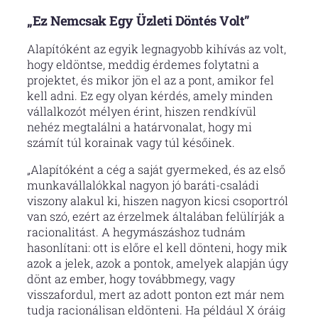
„Ez Nemcsak Egy Üzleti Döntés Volt”
Alapítóként az egyik legnagyobb kihívás az volt,
hogy eldöntse, meddig érdemes folytatni a
projektet, és mikor jön el az a pont, amikor fel
kell adni. Ez egy olyan kérdés, amely minden
vállalkozót mélyen érint, hiszen rendkívül
nehéz megtalálni a határvonalat, hogy mi
számít túl korainak vagy túl későinek.
„Alapítóként a cég a saját gyermeked, és az első
munkavállalókkal nagyon jó baráti-családi
viszony alakul ki, hiszen nagyon kicsi csoportról
van szó, ezért az érzelmek általában felülírják a
racionalitást. A hegymászáshoz tudnám
hasonlítani: ott is előre el kell dönteni, hogy mik
azok a jelek, azok a pontok, amelyek alapján úgy
dönt az ember, hogy továbbmegy, vagy
visszafordul, mert az adott ponton ezt már nem
tudja racionálisan eldönteni. Ha például X óráig