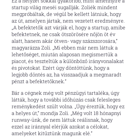
Ez a helyzet sokkal gyakoribb, mint amennyire a
startup világ meséi sugallják. Zoliék mindent
megpróbáltak, de végül be kellett látniuk, hogy
az út, amelyen jártak, nem vezetett eredményre.
„A befektetők azt várják el, hogy a startup, amibe
befektetnek, ne csak ötszörösére nőjön öt év
alatt, hanem akár ötven- vagy százszorosára,”
magyarázza Zoli. „Mi ebben már nem láttuk a
lehetőséget, miután alaposan megismertük a
piacot, és teszteltük a különböző irányvonalakat
és pivotokat. Ezért úgy döntöttünk, hogy a
legjobb döntés az, ha visszaadjuk a megmaradt
pénzt a befektetőknek.”
Bár a cégnek még volt pénzügyi tartaléka, úgy
látták, hogy a további időhúzás csak felesleges
reménykedést szült volna. „Úgy éreztük, hogy ez
a helyes út,” mondja Zoli. „Még volt 18 hónapnyi
runway-ünk, de nem láttuk reálisnak, hogy
ezzel az iránnyal elérjük azokat a célokat,
amelyeket kitűztünk magunk elé.”