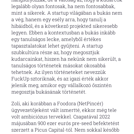
legalább olyan fontosak, ha nem fontosabbak,
mint a sikerek. A startup világában a bukás nem
a vég, hanem egy esély arra, hogy tanulj a
hibáidból, és a következő projekted sikeresebb
legyen. Ebben a kontextusban a bukás inkább
egy tanulságos lecke, amelyből értékes
tapasztalatokat lehet gyűjteni. A startup
szubkultúra része az, hogy megosztjuk
kudarcainkat, hiszen ha nekünk nem sikerült, a
tanulságos történetek másokat okosabbá
tehetnek. Az ilyen történeteket nevezzük
FuckUp sztoriknak, és az igazi érték akkor
jelenik meg, amikor egy vállalkozó őszintén
megosztja bukásának történetét.
Zoli, aki korábban a Foodora (NetPincér)
ügyvezetőjeként vált ismertté, ekkor még tele
volt ambiciózus tervekkel. Csapatával 2022
májusában 900 ezer eurós pre-seed befektetést
szerzett a Picus Capital-tól. Nem sokkal később