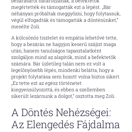
bezárásáról határozzanak, a befektetők
megértették és támogatták ezt a lépést. „Bár
néhányan próbáltak meggyőzni, hogy folytassuk,
végül elfogadták és támogatták a döntésünket,”
mesélte Zoli.
A kölcsönös tisztelet és empátia lehetővé tette,
hogy a bezárás ne hagyjon keserű szájízt maga
után, hanem tanulságos tapasztalatként
szolgáljon mind az alapítók, mind a befektetők
számára. Bár üzletileg talán nem ez volt a
legelőnyösebb lépés, mindenki belátta, hogy a
projekt folytatása sem hozott volna biztos sikert.
„Ez tette ezt az egész történetet
kiegyensúlyozottá, és ebben a szellemben
sikerült lezárnunk a dolgot,” osztotta meg Zoli.
A Döntés Nehézségei:
Az Elengedés Fájdalma