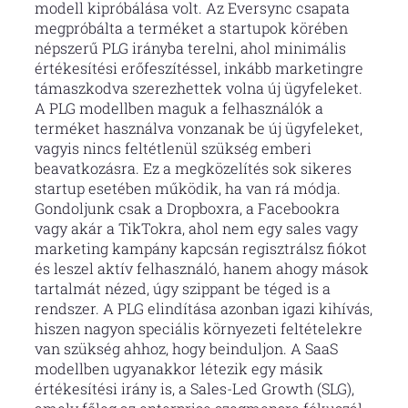
modell kipróbálása volt. Az Eversync csapata
megpróbálta a terméket a startupok körében
népszerű PLG irányba terelni, ahol minimális
értékesítési erőfeszítéssel, inkább marketingre
támaszkodva szerezhettek volna új ügyfeleket.
A PLG modellben maguk a felhasználók a
terméket használva vonzanak be új ügyfeleket,
vagyis nincs feltétlenül szükség emberi
beavatkozásra. Ez a megközelítés sok sikeres
startup esetében működik, ha van rá módja.
Gondoljunk csak a Dropboxra, a Facebookra
vagy akár a TikTokra, ahol nem egy sales vagy
marketing kampány kapcsán regisztrálsz fiókot
és leszel aktív felhasználó, hanem ahogy mások
tartalmát nézed, úgy szippant be téged is a
rendszer. A PLG elindítása azonban igazi kihívás,
hiszen nagyon speciális környezeti feltételekre
van szükség ahhoz, hogy beinduljon. A SaaS
modellben ugyanakkor létezik egy másik
értékesítési irány is, a Sales-Led Growth (SLG),