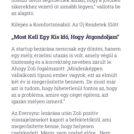
sikerekhez vezető út simább legyen,” vallotta be
az alapító.
Kilépés a Komfortzónából: Az Új Kezdetek Előtt
„Most Kell Egy Kis Idő, Hogy Átgondoljam”
A startup bezárása nemcsak egy döntés, hanem
egy mély, érzelmi utazás is volt, amely végül a
tisztesség és a korrektség nevében zárult le.
Ahogy Zoli fogalmazott: „Mindenképpen
vállalkozói típusú ember vagyok, ezt az elmúlt
két év is megerősítette bennem. De most már
azt is tudom, hogy hihetetlenül fontos az, hogy
az a probléma, amire egy céget építesz, azt
igazán mélyen ismerd.”
Az Eversync lezárása után Zoli pozitív
visszajelzéseket kapott a befektetőktől, ami
megerősítette benne, hogy helyesen
cselekedett. Mégis, nem szalad előre. „Nem