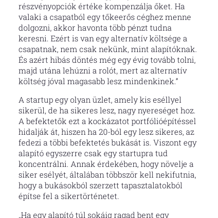
részvényopciók értéke kompenzálja őket. Ha
valaki a csapatból egy tőkeerős céghez menne
dolgozni, akkor havonta több pénzt tudna
keresni. Ezért is van egy alternatív költsége a
csapatnak, nem csak nekünk, mint alapítóknak.
És azért hibás döntés még egy évig tovább tolni,
majd utána lehúzni a rolót, mert az alternatív
költség jóval magasabb lesz mindenkinek.”
A startup egy olyan üzlet, amely kis eséllyel
sikerül, de ha sikeres lesz, nagy nyereséget hoz.
A befektetők ezt a kockázatot portfólióépítéssel
hidalják át, hiszen ha 20-ból egy lesz sikeres, az
fedezi a többi befektetés bukását is. Viszont egy
alapító egyszerre csak egy startupra tud
koncentrálni. Annak érdekében, hogy növelje a
siker esélyét, általában többször kell nekifutnia,
hogy a bukásokból szerzett tapasztalatokból
építse fel a sikertörténetet.
„Ha egy alapító túl sokáig ragad bent egy