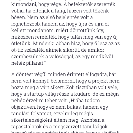
kimondani, hogy vége. A befektetők szerették
volna, ha eltoljuk a falig, hiszen volt tőkénk
bőven. Nem az első bejelentés volt a
legnehezebb, hanem az, hogy újra és újra el
kellett mondanom, miért döntöttünk így,
miközben remélték, hogy talán még van egy új
ötletünk. Mindenki abban hisz, hogy ő lesz az az
öt-tíz százalék, akinek sikerül, de amikor
szembesülnek a valósággal, az egy rendkívül
nehéz pillanat.”
A döntést végül minden érintett elfogadta, bár
nem volt könnyű beismerni, hogy a projekt nem
hozta meg a várt sikert. Zoli tisztában volt vele,
hogy a startup világ része a kudarc, de ez mégis
nehéz érzelmi teher volt. „Hiába tudom
objektíven, hogy ez nem bukás, hanem egy
tanulási folyamat, érzelmileg mégis
sikertelenségként éltem meg. Azonban a
tapasztalatok és a megszerzett tanulságok
hosszú távon segíthetnek abban, hogy a jövőbeli