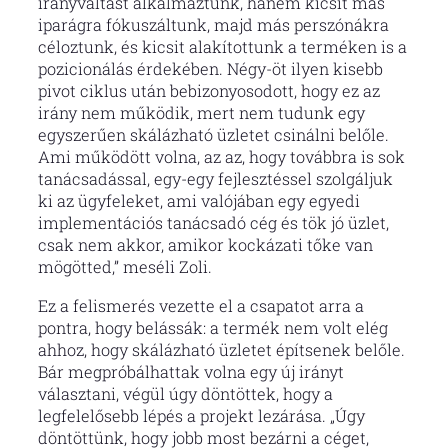
irányváltást alkalmaztunk, hanem kicsit más
iparágra fókuszáltunk, majd más perszónákra
céloztunk, és kicsit alakítottunk a terméken is a
pozicionálás érdekében. Négy-öt ilyen kisebb
pivot ciklus után bebizonyosodott, hogy ez az
irány nem működik, mert nem tudunk egy
egyszerűen skálázható üzletet csinálni belőle.
Ami működött volna, az az, hogy továbbra is sok
tanácsadással, egy-egy fejlesztéssel szolgáljuk
ki az ügyfeleket, ami valójában egy egyedi
implementációs tanácsadó cég és tök jó üzlet,
csak nem akkor, amikor kockázati tőke van
mögötted,” meséli Zoli.
Ez a felismerés vezette el a csapatot arra a
pontra, hogy belássák: a termék nem volt elég
ahhoz, hogy skálázható üzletet építsenek belőle.
Bár megpróbálhattak volna egy új irányt
választani, végül úgy döntöttek, hogy a
legfelelősebb lépés a projekt lezárása. „Úgy
döntöttünk, hogy jobb most bezárni a céget,