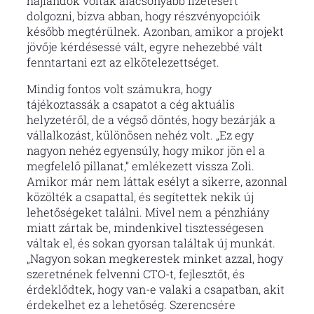
hajlandók voltak alacsonyabb fizetésért
dolgozni, bízva abban, hogy részvényopcióik
később megtérülnek. Azonban, amikor a projekt
jövője kérdésessé vált, egyre nehezebbé vált
fenntartani ezt az elkötelezettséget.
Mindig fontos volt számukra, hogy
tájékoztassák a csapatot a cég aktuális
helyzetéről, de a végső döntés, hogy bezárják a
vállalkozást, különösen nehéz volt. „Ez egy
nagyon nehéz egyensúly, hogy mikor jön el a
megfelelő pillanat,” emlékezett vissza Zoli.
Amikor már nem láttak esélyt a sikerre, azonnal
közölték a csapattal, és segítettek nekik új
lehetőségeket találni. Mivel nem a pénzhiány
miatt zártak be, mindenkivel tisztességesen
váltak el, és sokan gyorsan találtak új munkát.
„Nagyon sokan megkerestek minket azzal, hogy
szeretnének felvenni CTO-t, fejlesztőt, és
érdeklődtek, hogy van-e valaki a csapatban, akit
érdekelhet ez a lehetőség. Szerencsére