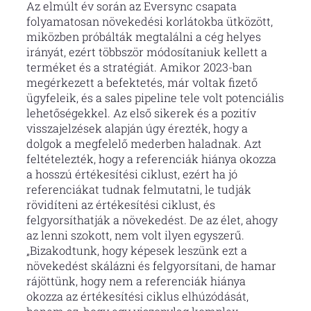
Az elmúlt év során az Eversync csapata
folyamatosan növekedési korlátokba ütközött,
miközben próbálták megtalálni a cég helyes
irányát, ezért többször módosítaniuk kellett a
terméket és a stratégiát. Amikor 2023-ban
megérkezett a befektetés, már voltak fizető
ügyfeleik, és a sales pipeline tele volt potenciális
lehetőségekkel. Az első sikerek és a pozitív
visszajelzések alapján úgy érezték, hogy a
dolgok a megfelelő mederben haladnak. Azt
feltételezték, hogy a referenciák hiánya okozza
a hosszú értékesítési ciklust, ezért ha jó
referenciákat tudnak felmutatni, le tudják
rövidíteni az értékesítési ciklust, és
felgyorsíthatják a növekedést. De az élet, ahogy
az lenni szokott, nem volt ilyen egyszerű.
„Bizakodtunk, hogy képesek leszünk ezt a
növekedést skálázni és felgyorsítani, de hamar
rájöttünk, hogy nem a referenciák hiánya
okozza az értékesítési ciklus elhúzódását,