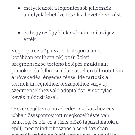
melyek azok a legfontosabb jellemzők,
amelyek lehetővé teszik a bevételszerzést,
–
és hogy az ügyfelek számára mi az igazi
érték.
Végül (és ez a *plusz fél kategória amit
korábban említettünk) az új üzleti
szegmensekbe történő belépés az aktuális
piacokon és felhasználási eseteken túlmutatóan
a növekedés lényeges része. Ide tartozik a
termék új régiókhoz, országokhoz vagy új
szegmensekhez való adoptálása, viszonylag
kevés módosítással.
Összességében a növekedési szakaszhoz egy
jobban összpontosított megközelítésre van
szükség, és bár ez a fázis előző tapasztalatokra
épül, még mindig hasznos a seed fázisban
használt validálás újbóli ismétlése. A validálás