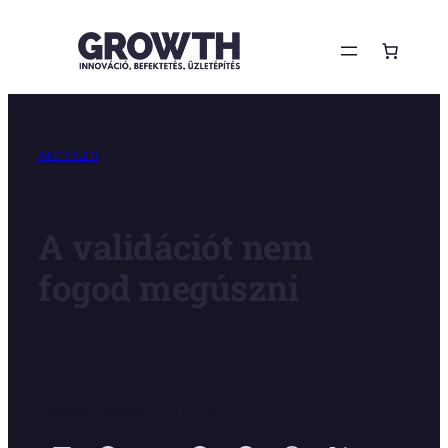
Ugrás
a
tartalomhoz
Archívum
A validációt nem
fogod megúszni
Growth Magazin
2023.06.04.