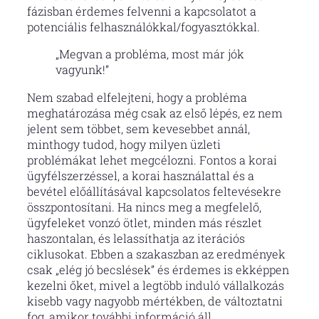
fázisban érdemes felvenni a kapcsolatot a
potenciális felhasználókkal/fogyasztókkal.
„Megvan a probléma, most már jók
vagyunk!”
Nem szabad elfelejteni, hogy a probléma
meghatározása még csak az első lépés, ez nem
jelent sem többet, sem kevesebbet annál,
minthogy tudod, hogy milyen üzleti
problémákat lehet megcélozni. Fontos a korai
ügyfélszerzéssel, a korai használattal és a
bevétel előállításával kapcsolatos feltevésekre
összpontosítani. Ha nincs meg a megfelelő,
ügyfeleket vonzó ötlet, minden más részlet
haszontalan, és lelassíthatja az iterációs
ciklusokat. Ebben a szakaszban az eredmények
csak „elég jó becslések” és érdemes is ekképpen
kezelni őket, mivel a legtöbb induló vállalkozás
kisebb vagy nagyobb mértékben, de változtatni
fog, amikor további információ áll