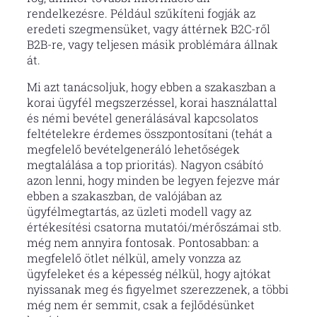
rendelkezésre. Például szűkíteni fogják az
eredeti szegmensüket, vagy áttérnek B2C-ről
B2B-re, vagy teljesen másik problémára állnak
át.
Mi azt tanácsoljuk, hogy ebben a szakaszban a
korai ügyfél megszerzéssel, korai használattal
és némi bevétel generálásával kapcsolatos
feltételekre érdemes összpontosítani (tehát a
megfelelő bevételgeneráló lehetőségek
megtalálása a top prioritás). Nagyon csábító
azon lenni, hogy minden be legyen fejezve már
ebben a szakaszban, de valójában az
ügyfélmegtartás, az üzleti modell vagy az
értékesítési csatorna mutatói/mérőszámai stb.
még nem annyira fontosak. Pontosabban: a
megfelelő ötlet nélkül, amely vonzza az
ügyfeleket és a képesség nélkül, hogy ajtókat
nyissanak meg és figyelmet szerezzenek, a többi
még nem ér semmit, csak a fejlődésünket