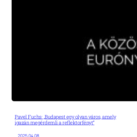
Pavel Fuchs: „Budapest egy olyan város, amely
igazán megérdemli a reflektorfényt”
2025.04.08.