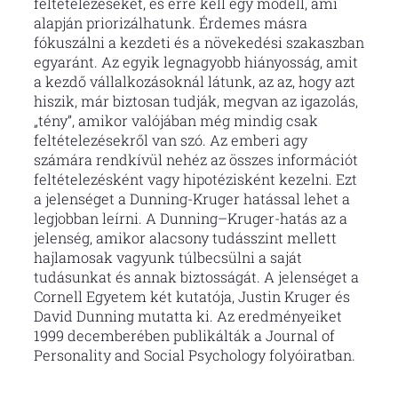
feltételezéseket, és erre kell egy modell, ami
alapján priorizálhatunk. Érdemes másra
fókuszálni a kezdeti és a növekedési szakaszban
egyaránt. Az egyik legnagyobb hiányosság, amit
a kezdő vállalkozásoknál látunk, az az, hogy azt
hiszik, már biztosan tudják, megvan az igazolás,
„tény”, amikor valójában még mindig csak
feltételezésekről van szó. Az emberi agy
számára rendkívül nehéz az összes információt
feltételezésként vagy hipotézisként kezelni. Ezt
a jelenséget a Dunning-Kruger hatással lehet a
legjobban leírni. A Dunning–Kruger-hatás az a
jelenség, amikor alacsony tudásszint mellett
hajlamosak vagyunk túlbecsülni a saját
tudásunkat és annak biztosságát. A jelenséget a
Cornell Egyetem két kutatója, Justin Kruger és
David Dunning mutatta ki. Az eredményeiket
1999 decemberében publikálták a Journal of
Personality and Social Psychology folyóiratban.