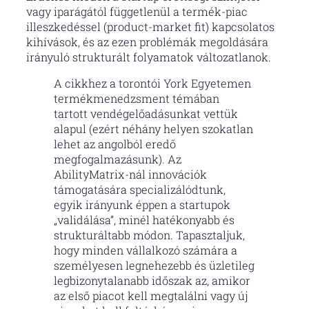
vagy iparágától függetlenül a termék-piac
illeszkedéssel (product-market fit) kapcsolatos
kihívások, és az ezen problémák megoldására
irányuló strukturált folyamatok változatlanok.
A cikkhez a torontói York Egyetemen
termékmenedzsment témában
tartott vendégelőadásunkat vettük
alapul (ezért néhány helyen szokatlan
lehet az angolból eredő
megfogalmazásunk). Az
AbilityMatrix-nál innovációk
támogatására specializálódtunk,
egyik irányunk éppen a startupok
„validálása”, minél hatékonyabb és
strukturáltabb módon. Tapasztaljuk,
hogy minden vállalkozó számára a
személyesen legnehezebb és üzletileg
legbizonytalanabb időszak az, amikor
az első piacot kell megtalálni vagy új