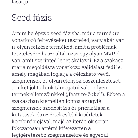
lassítja.
Seed fázis
Amint belépsz a seed fázisba, már a termékre
vonatkozó feltevéseket teszteled, vagy akár van
is olyan félkész terméked, amit a problémák
tesztelésére használtál: azaz egy olyan MVP-d
van, amit szerinted lehet skálázni. Ez a szakasz
már a megoldásra vonatkozó validálást fedi le,
amely magában foglalja a célozható vevői
szegmensek és olyan előnyök összeillesztését,
amiket jól tudunk támogatni valamilyen
termékjellemzőinkkel („feature-ökkel”). Ebben a
szakaszban kiemelten fontos az ügyfél
szegmensek azonosítása és priorizálása a
kutatások és az értékesítési kísérletek
kombinációjával, majd az iterációk során
fokozatosan áttérni kifejezetten a
legígéretesebb szegmensekre és egyedül