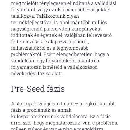
még mielőtt ténylegesen elindítaná a validálási
folyamatot, vagy az első piaci nehézségekkel
találkozva. Találkoztunk olyan
termékfejlesztővel is, ahol már több milliós
nagyságrendű piacra viteli kampányokat
indítottak és égettek el, valójában félrevezető
feltételezésekre alapozva a piacról,
felhasználókról és a legnyomósabb
problémákról. Ezért elengedhetetlen, hogy a
validálásra egy folyamatként tekints és
folyamatosan ismételd a vállalkozásod
növekedési fázisa alatt.
Pre-Seed fázis
A startupok világában talán ez a legkritikusabb
fázis a problémák és annak
kulcsparamétereinek validálására. Ez a fázis
arról szól, hogy meghatározzuk, van-e probléma,
milyen súlyos és van-e piac a megoldásra.