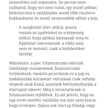
ismeretlen volt számodra. De persze nem
tudhatod, hogy mit nem tudsz, így minél jobban
belemerülsz a validálásba, annál több részletre
bukkanhatsz, és annál zavarosabbá válhat a kép.
A megfelelő ötlet nélkül, amely
vonzza az ügyfeleket és a képesség
nélkül, hogy ajtókat nyissanak meg és
figyelmet szerezzenek, a többi még
nem ér semmit, csak a fejlődésüket
lassítja.
Másodszor, a piac folyamatosan változik.
Gazdasági visszaesések, finanszírozási
értékelések, vásárlói prioritások és a jogi és
szabályozási környezet változásai csak néhány
tényező azok közül, amelyek befolyásolhatják a
startupod sikerét. Még a versenytársak is
folyamatosan fejlődnek. Ez azt jelenti, hogy az
egy évvel ezelőtti validálás ma már nem biztos,
hogy érvényes. Sajnos sok startup feladja, vagy