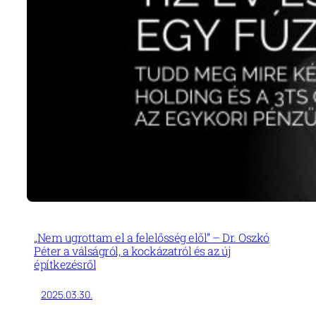
„Nem ugrottam el a felelősség elől” – Dr. Oszkó
Péter a válságról, a kockázatról és az új
építkezésről
2025.03.30.