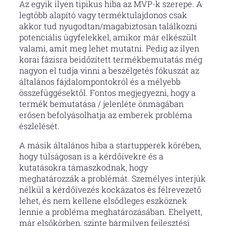
Az egyik ilyen tipikus hiba az MVP-k szerepe. A
legtöbb alapító vagy terméktulajdonos csak
akkor tud nyugodtan/magabiztosan találkozni
potenciális ügyfelekkel, amikor már elkészült
valami, amit meg lehet mutatni. Pedig az ilyen
korai fázisra beidőzített termékbemutatás még
nagyon el tudja vinni a beszélgetés fókuszát az
általános fájdalompontokról és a mélyebb
összefüggésektől. Fontos megjegyezni, hogy a
termék bemutatása / jelenléte önmagában
erősen befolyásolhatja az emberek probléma
észlelését.
A másik általános hiba a startupperek körében,
hogy túlságosan is a kérdőívekre és a
kutatásokra támaszkodnak, hogy
meghatározzák a problémát. Személyes interjúk
nélkül a kérdőívezés kockázatos és félrevezető
lehet, és nem kellene elsődleges eszköznek
lennie a probléma meghatározásában. Ehelyett,
már elsőkörben, szinte bármilyen fejlesztési