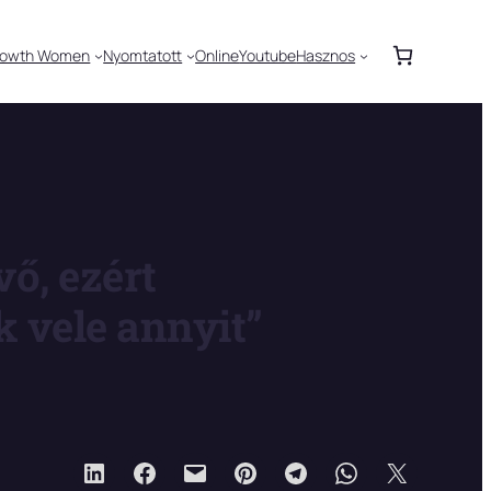
rowth Women
Nyomtatott
Online
Youtube
Hasznos
vő, ezért
 vele annyit”