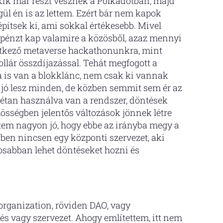
kik már részt vesznek a Polkadotban, majd
ül én is az lettem. Ezért bár nem kapok
építsek ki, ami sokkal értékesebb. Mivel
i pénzt kap valamire a közösből, azaz mennyi
etkező metaverse hackathonunkra, mint
ollár összdíjazással. Tehát megfogott a
 is van a blokklánc, nem csak ki vannak
e jó lesz minden, de közben semmit sem ér az
rétan használva van a rendszer, döntések
sségben jelentős változások jönnek létre
ntem nagyon jó, hogy ebbe az irányba megy a
tben nincsen egy központi szervezet, aki
osabban lehet döntéseket hozni és
rganization, röviden DAO, vagy
s vagy szervezet. Ahogy említettem, itt nem