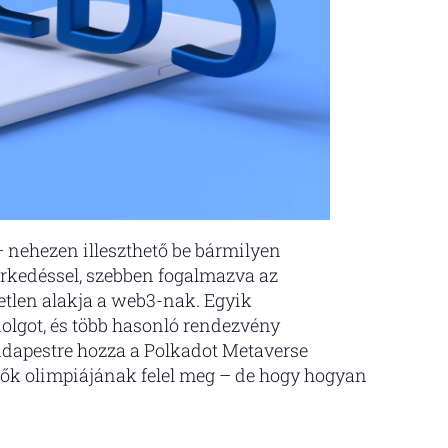
 nehezen illeszthető be bármilyen
erkedéssel, szebben fogalmazva az
etlen alakja a web3-nak. Egyik
dolgot, és több hasonló rendezvény
udapestre hozza a Polkadot Metaverse
tők olimpiájának felel meg – de hogy hogyan