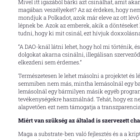
Mivel itt igazából bárki azt csinálhat, amit ak
magában veszélyeket? Az az érdekes, hogy nem.
mondjuk a Polkadot, azok már eleve az ott lév
lépnek be. Azok az emberek, akik a döntéseket
tudni, hogy ki mit csinál, ezt hívjuk doxxolásn
“A DAO-knál látni lehet, hogy hol mi történik, és
dolgokat akarna csinálni, illegálisan szerveződ
elkezdeni sem érdemes.“
Természetesen le lehet másolni a projektet és l
semmiben nem más, mintha lemásolnál egy bank
lemásolnál egy bármilyen másik egyéb programot
tevékenységekre használnád. Tehát, hogy ez ne
alapvetően ezt nem támogatja a transzparencia
Miért van szükség az általad is szervezett c
Maga a substrate-ben való fejlesztés és a a krip