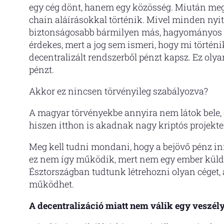
egy cég dönt, hanem egy közösség. Miután megs
chain aláírásokkal történik. Mivel minden nyitot
biztonságosabb bármilyen más, hagyományos m
érdekes, mert a jog sem ismeri, hogy mi történi
decentralizált rendszerből pénzt kapsz. Ez o
pénzt.
Akkor ez nincsen törvényileg szabályozva?
A magyar törvényekbe annyira nem látok bele, 
hiszen itthon is akadnak nagy kriptós projekte
Meg kell tudni mondani, hogy a bejövő pénz inne
ez nem így működik, mert nem egy ember küldi
Észtországban tudtunk létrehozni olyan céget,
működhet.
A decentralizáció miatt nem válik egy veszél