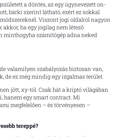
zületett a döntés, az egy úgynevezett on-
t, bárki szerint látható, ezért ez sokkal
ódszereknél. Viszont jogi oldalról nagyon
k akkor, ha egy jogilag nem létező
lyan minthogyha számítógép adna neked
de valamilyen szabályozás biztosan van,
k, de ez még mindig egy izgalmas terület.
n jött, xy-tól. Csak hát a kriptó világában
, hanem egy smart contract. Mi
 ami megfelelően – és törvényesen –
yesebb tereppé?