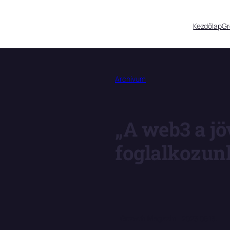
Kezdőlap
G
Archívum
„A web3 a jö
foglalkozunk
Growth Magazin
2023.06.13.