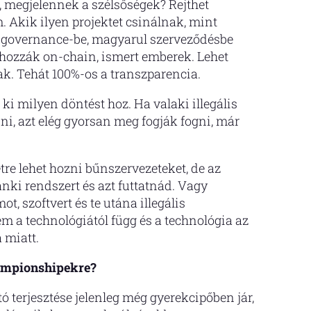
ar, megjelennek a szélsőségek? Rejthet
 Akik ilyen projektet csinálnak, mint
ő governance-be, magyarul szerveződésbe
 hozzák on-chain, ismert emberek. Lehet
ak. Tehát 100%-os a transzparencia.
 ki milyen döntést hoz. Ha valaki illegális
ni, azt elég gyorsan meg fogják fogni, már
étre lehet hozni bűnszervezeteket, de az
i rendszert és azt futtatnád. Vagy
, szoftvert és te utána illegális
m a technológiától függ és a technológia az
 miatt.
hampionshipekre?
tó terjesztése jelenleg még gyerekcipőben jár,