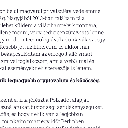
on belül magyarul privátszféra védelemmel
lág. Nagyjából 2013-ban találtam rá a
 lehet küldeni a világ bármelyik pontjára,
llene menni, vagy pedig cenzúrázható lenne.
gy modern technológiával adunk választ egy
 Később jött az Ethereum, és akkor már
bekapcsolódtam az emögött álló smart
asmivel foglalkozom, ami a web3-mal és
kai eseményeknek szervezője is lettem.
yik legnagyobb cryptovaluta és közösség.
ember írta jórészt a Polkadot alapját.
sználatukat, biztonsági sérülékenységüket,
zófia, és hogy nekik van a legjobban
 A munkáim miatt egy időt Berlinben