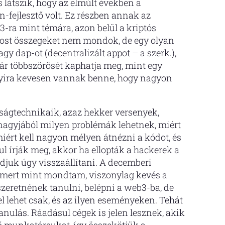
s látszik, hogy az elmúlt években a
-fejlesztő volt. Ez részben annak az
-ra mint témára, azon belül a kriptós
Most összegeket nem mondok, de egy olyan
agy dap-ot (decentralizált appot – a szerk.),
kár többszörösét kaphatja meg, mint egy
annyira kevesen vannak benne, hogy nagyon
ságtechnikaik, azaz hekker versenyek,
y nagyjából milyen problémák lehetnek, miért
, miért kell nagyon mélyen átnézni a kódot, és
ul írják meg, akkor ha ellopták a hackerek a
djuk úgy visszaállítani. A decemberi
 mert mint mondtam, viszonylag kevés a
szeretnének tanulni, belépni a web3-ba, de
 lehet csak, és az ilyen eseményeken. Tehát
nulás. Ráadásul cégek is jelen lesznek, akik