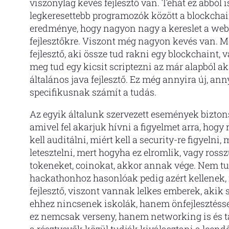
viszonylag kevés fejlesztő van. Tehát ez abból i
legkeresettebb programozók között a blockchain
eredménye, hogy nagyon nagy a kereslet a web3
fejlesztőkre. Viszont még nagyon kevés van. 
fejlesztő, aki össze tud rakni egy blockchaint, v
meg tud egy kicsit scriptezni az már alapból a
általános java fejlesztő. Ez még annyira új, 
specifikusnak számít a tudás.
Az egyik általunk szervezett események bizton
amivel fel akarjuk hívni a figyelmet arra, hog
kell auditálni, miért kell a security-re figyelni
letesztelni, mert hogyha ez elromlik, vagy rossz
tokeneket, coinokat, akkor annak vége. Nem tu
hackathonhoz hasonlóak pedig azért kellenek,
fejlesztő, viszont vannak lelkes emberek, akik 
ehhez nincsenek iskolák, hanem önfejlesztéssel
ez nemcsak verseny, hanem networking is és ta