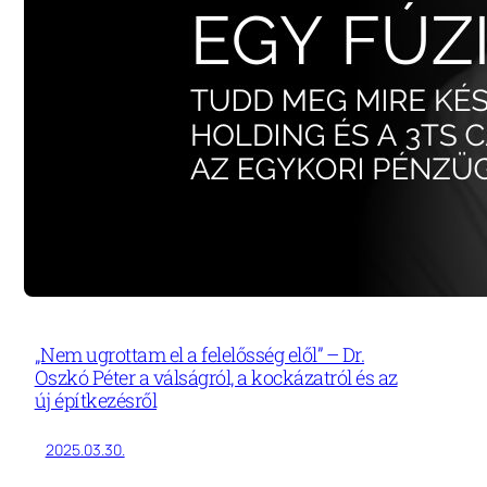
„Nem ugrottam el a felelősség elől” – Dr.
Oszkó Péter a válságról, a kockázatról és az
új építkezésről
2025.03.30.