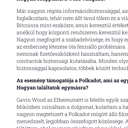
Már nagyon régóta információbiztonsággal, az
foglalkoztam, tehát nem állt távol tőlem ez a vi
Bitcoinra mint eszközre, amin keresztül értéket
anélkül hogy központi rendszeren keresztül ke
Nagyon megfogott a szabadelvűsége, és hogy e
az emberiség létezése óta fennálló problémára.
nemcsak fizetőeszközként használtam, hanem 
contractok biztonsági kutatásába. Minden oly
biztonsággal kapcsolatos, többek között techni
Az esemény támogatója a Polkadot, ami az eg
Hogyan találtatok egymásra?
Gavin Wood az Ethereumért is felelős egyik szak
Miközben csináltam a dolgomat, kutattam a ha
nagyon megtetszett a Polkadot mögött álló filo
menedzselt, legjobban összefogott közössége.