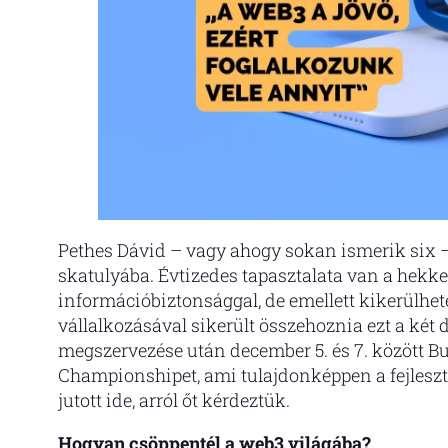
Pethes Dávid – vagy ahogy sokan ismerik six –
skatulyába. Évtizedes tapasztalata van a hekk
információbiztonsággal, de emellett kikerülhet
vállalkozásával sikerült összehoznia ezt a két 
megszervezése után december 5. és 7. között B
Championshipet, ami tulajdonképpen a fejlesz
jutott ide, arról őt kérdeztük.
Hogyan csöppentél a web3 világába?