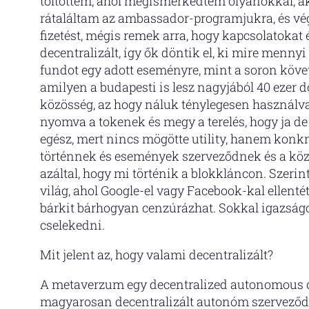
töltöttem, ahol megismerkedtem olyanokkal, a
rátaláltam az ambassador-programjukra, és vég
fizetést, mégis remek arra, hogy kapcsolatokat 
decentralizált, így ők döntik el, ki mire menny
fundot egy adott eseményre, mint a soron köv
amilyen a budapesti is lesz nagyjából 40 ezer d
közösség, az hogy náluk ténylegesen használva
nyomva a tokenek és megy a terelés, hogy ja d
egész, mert nincs mögötte utility, hanem konk
történnek és események szerveződnek és a közö
azáltal, hogy mi történik a blokkláncon. Szeri
világ, ahol Google-el vagy Facebook-kal ellenté
bárkit bárhogyan cenzúrázhat. Sokkal igazság
cselekedni.
Mit jelent az, hogy valami decentralizált?
A metaverzum egy decentralized autonomous o
magyarosan decentralizált autonóm szerveződé