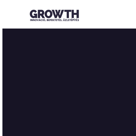
Ugrás
a
tartalomhoz