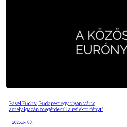
Pavel Fuchs: „Budapest egy olyan város,
amely igazán megérdemli a reflektorfényt”
2025.04.08.