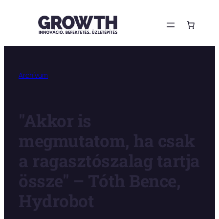
Ugrás
a
tartalomhoz
Archívum
"Akkor is
megmutatom, ha csak
a ragasztószalag tartja
össze" – Tóth Bence,
Hydrobot