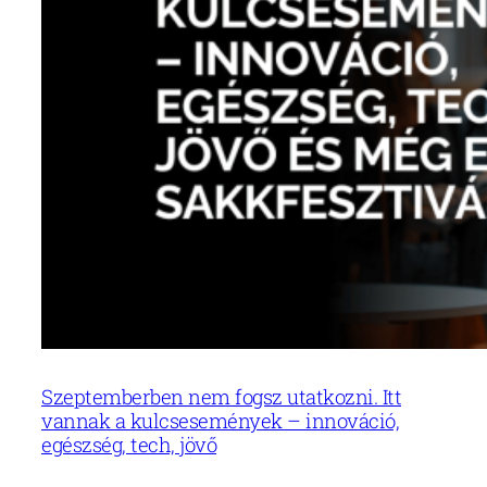
Szeptemberben nem fogsz utatkozni. Itt
vannak a kulcsesemények – innováció,
egészség, tech, jövő