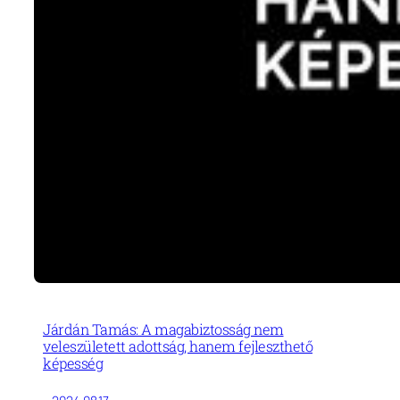
Járdán Tamás: A magabiztosság nem
veleszületett adottság, hanem fejleszthető
képesség