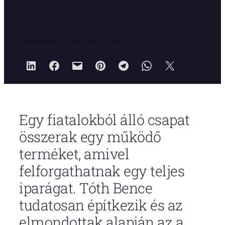
Growth Magazin
2023.06.03.
Egy fiatalokból álló csapat
összerak egy működő
terméket, amivel
felforgathatnak egy teljes
iparágat. Tóth Bence
tudatosan építkezik és az
elmondottak alapján az a