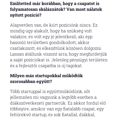
Említetted már korábban, hogy a csapatot is
folyamatosan skálázzátok? Van most nálatok
nyitott pozíció?
Alapvetően van, de kiírt pozíciónk nincs. Ez
mindig úgy alakult, hogy ha szükség volt
valakire, és volt egy jó jelentkező, aki épp
hasonló területben gondolkodott, akkor
csatlakozott, és elkezdtünk közösen dolgozni.
Lassan átállunk viszont arra, hogy meghírdetjük
a saját pozíciókat is. Jelenleg pénzügyi területen
és a fejlesztői csapatba is új tagokat.
Milyen más startupokkal működtök
szorosabban együtt?
Több startuppal is együttműködünk, sőt
jellemzően mi vagyunk a legtöbb esetben a
diákszövetkezeti partnerük. Ez akkor fordul elő
többnyire, amikor van egy fiatalabb csapat, egy
feltörekvő startup, és sok fiatallal, diákkal,