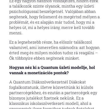
Ez egy nagyon hasznos visszajelzés, hiszen ezek
a találkozók szinte olyanok, mintha egy üzleti
pszichológussal beszélgetnél. Valójában abban
segítenek, hogy felismerd és megértsd mélyen a
problémát, és ez alapján már tudod, hogy mi a
helyes út, mi a helyes irány, merre kell tovább
menni.
Ez a legnehezebb része, ha először találkozol
valamivel, ami ismeretlen számodra: azt hogyan
érted meg és milyen módon tudsz rá reagálni –
Ők többnyire ebben segítenek minket.
Hogyan néz ki a Quantum üzleti modellje, hol
vannak a monetizációs pontok?
A Quantum Diákszövetkezetnél Diákokat
foglalkoztatunk, illetve közvetítünk ki külsős
partnercégekhez, és ezután a partnercégek egy
bizonyos jutalékot fizetnek nekünk. Ez a
klasszikus iskolaszövetkezeti modell, ahol a
szervezetek ilyen formában tudnak fiatalokat,