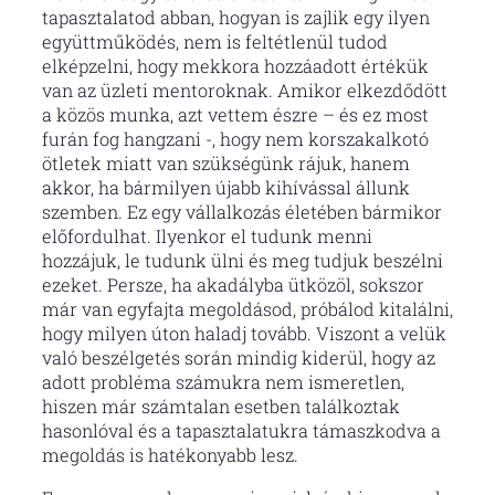
tapasztalatod abban, hogyan is zajlik egy ilyen
együttműködés, nem is feltétlenül tudod
elképzelni, hogy mekkora hozzáadott értékük
van az üzleti mentoroknak. Amikor elkezdődött
a közös munka, azt vettem észre – és ez most
furán fog hangzani -, hogy nem korszakalkotó
ötletek miatt van szükségünk rájuk, hanem
akkor, ha bármilyen újabb kihívással állunk
szemben. Ez egy vállalkozás életében bármikor
előfordulhat. Ilyenkor el tudunk menni
hozzájuk, le tudunk ülni és meg tudjuk beszélni
ezeket. Persze, ha akadályba ütközöl, sokszor
már van egyfajta megoldásod, próbálod kitalálni,
hogy milyen úton haladj tovább. Viszont a velük
való beszélgetés során mindig kiderül, hogy az
adott probléma számukra nem ismeretlen,
hiszen már számtalan esetben találkoztak
hasonlóval és a tapasztalatukra támaszkodva a
megoldás is hatékonyabb lesz.