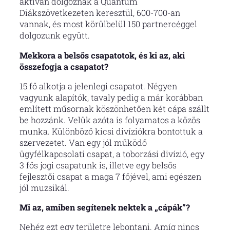
aktívan dolgoznak a Quantum
Diákszövetkezeten keresztül, 600-700-an
vannak, és most körülbelül 150 partnercéggel
dolgozunk együtt.
Mekkora a belsős csapatotok, és ki az, aki
összefogja a csapatot?
15 fő alkotja a jelenlegi csapatot. Négyen
vagyunk alapítók, tavaly pedig a már korábban
említett műsornak köszönhetően két cápa szállt
be hozzánk. Velük azóta is folyamatos a közös
munka. Különböző kicsi divíziókra bontottuk a
szervezetet. Van egy jól működő
ügyfélkapcsolati csapat, a toborzási divízió, egy
3 fős jogi csapatunk is, illetve egy belsős
fejlesztői csapat a maga 7 főjével, ami egészen
jól muzsikál.
Mi az, amiben segítenek nektek a „cápák”?
Nehéz ezt egy területre lebontani. Amíg nincs