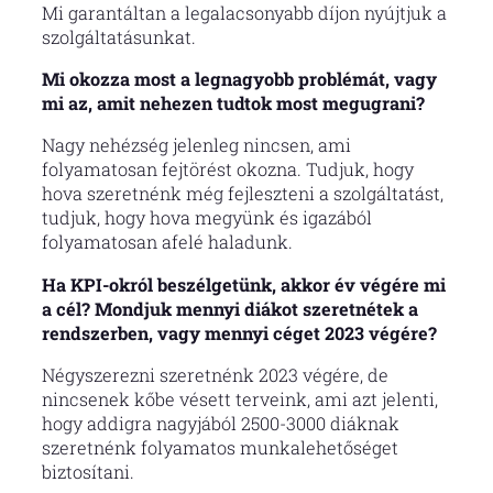
Mi garantáltan a legalacsonyabb díjon nyújtjuk a
szolgáltatásunkat.
Mi okozza most a legnagyobb problémát, vagy
mi az, amit nehezen tudtok most megugrani?
Nagy nehézség jelenleg nincsen, ami
folyamatosan fejtörést okozna. Tudjuk, hogy
hova szeretnénk még fejleszteni a szolgáltatást,
tudjuk, hogy hova megyünk és igazából
folyamatosan afelé haladunk.
Ha KPI-okról beszélgetünk, akkor év végére mi
a cél? Mondjuk mennyi diákot szeretnétek a
rendszerben, vagy mennyi céget 2023 végére?
Négyszerezni szeretnénk 2023 végére, de
nincsenek kőbe vésett terveink, ami azt jelenti,
hogy addigra nagyjából 2500-3000 diáknak
szeretnénk folyamatos munkalehetőséget
biztosítani.