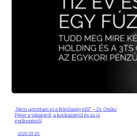
„Nem ugrottam el a felelősség elől” – Dr. Oszkó
Péter a válságról, a kockázatról és az új
építkezésről
2025.03.30.