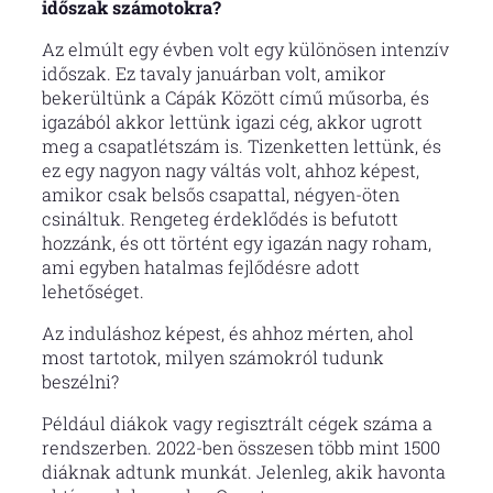
időszak számotokra?
Az elmúlt egy évben volt egy különösen intenzív
időszak. Ez tavaly januárban volt, amikor
bekerültünk a Cápák Között című műsorba, és
igazából akkor lettünk igazi cég, akkor ugrott
meg a csapatlétszám is. Tizenketten lettünk, és
ez egy nagyon nagy váltás volt, ahhoz képest,
amikor csak belsős csapattal, négyen-öten
csináltuk. Rengeteg érdeklődés is befutott
hozzánk, és ott történt egy igazán nagy roham,
ami egyben hatalmas fejlődésre adott
lehetőséget.
Az induláshoz képest, és ahhoz mérten, ahol
most tartotok, milyen számokról tudunk
beszélni?
Például diákok vagy regisztrált cégek száma a
rendszerben. 2022-ben összesen több mint 1500
diáknak adtunk munkát. Jelenleg, akik havonta