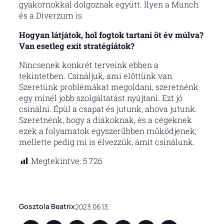
gyakornokkal dolgoznak együtt. Ilyen a Munch
és a Diverzum is.
Hogyan látjátok, hol fogtok tartani öt év múlva?
Van esetleg exit stratégiátok?
Nincsenek konkrét terveink ebben a
tekintetben. Csináljuk, ami előttünk van.
Szeretünk problémákat megoldani, szeretnénk
egy minél jobb szolgáltatást nyújtani. Ezt jó
csinálni. Épül a csapat és jutunk, ahova jutunk.
Szeretnénk, hogy a diákoknak, és a cégeknek
ezek a folyamatok egyszerűbben működjenek,
mellette pedig mi is élvezzük, amit csinálunk.
Megtekintve:
5 726
Gosztola Beatrix
2023.06.13.