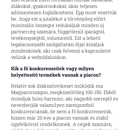
diákokat, gyakornokokat, akár teljesen
adómentesen foglalkoztatni. Épp most vezettük
be , hogy ezt a jutalékot a törvényileg előírt
minimális összegre redukáljuk minden új
partnercég számára, függetlenül iparágtól,
tevékenységtől, volumentől. Ezt a lehető
legalacsonyabb szolgáltatási díjat kínáljuk
mindenkinek, aki csak felveszi a kapcsolatot
velünk a weboldalunkon.
Kik a fő konkurenseitek vagy milyen
helyettesítő termékek vannak a piacon?
Relatív sok diákszövetkezet működik ma
Magyarországon, megközelítőleg 100-150. Ebből
mondjuk húsz-harminc, aki nagyobb szereplő és
nevezhetjük valamilyen szempontból
konkurenciának, de nem a fő konkurenseink,
hiszen már 20 éve a piacon vannak és stabil
ügyfélkörrel rendelkeznek. A cégek számára,