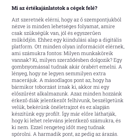
Mi az értékajánlatotok a cégek felé?
Azt szeretnék elérni, hogy az ő szempontjukból
nézve is minden lehetséges folyamat, amire
csak szükségük van, jól és egyszerűen
működjön. Ehhez egy kiindulási alap a digitális
platform. Ott minden olyan információt elérnek,
ami számukra fontos: Milyen munkaköreik
vannak? Ki, milyen szerződésben dolgozik? Egy
gombnyomással tudnak akár órabért emelni. A
lényeg, hogy ne legyen semmilyen extra
macerájuk. A másodlagos pont az, hogy ha
bármikor toborzást írnak ki, akkor mi egy
előszűrést alkalmazunk. Azaz minden hozzánk
érkező diák jelentkezőt felhívunk, beszélgetünk
velük, bekérünk önéletrajzot és ez alapján
készítünk egy profilt. Így már előre láthatják,
hogy ki lehet releváns jelentkező számukra, és
ki nem. Ezzel rengeteg időt meg tudnak
spórolni. A harmadik pont, az pedig az árazás.