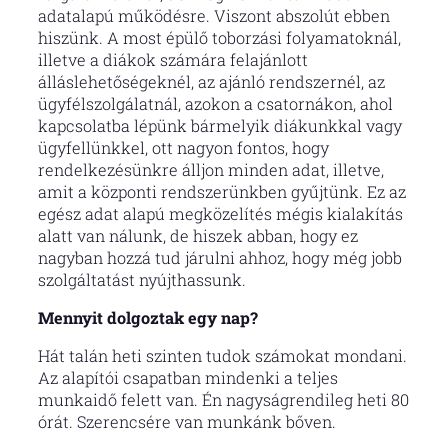
adatalapú működésre. Viszont abszolút ebben
hiszünk. A most épülő toborzási folyamatoknál,
illetve a diákok számára felajánlott
álláslehetőségeknél, az ajánló rendszernél, az
ügyfélszolgálatnál, azokon a csatornákon, ahol
kapcsolatba lépünk bármelyik diákunkkal vagy
ügyfellünkkel, ott nagyon fontos, hogy
rendelkezésünkre álljon minden adat, illetve,
amit a központi rendszerünkben gyűjtünk. Ez az
egész adat alapú megközelítés mégis kialakítás
alatt van nálunk, de hiszek abban, hogy ez
nagyban hozzá tud járulni ahhoz, hogy még jobb
szolgáltatást nyújthassunk.
Mennyit dolgoztak egy nap?
Hát talán heti szinten tudok számokat mondani.
Az alapítói csapatban mindenki a teljes
munkaidő felett van. Én nagyságrendileg heti 80
órát. Szerencsére van munkánk bőven.