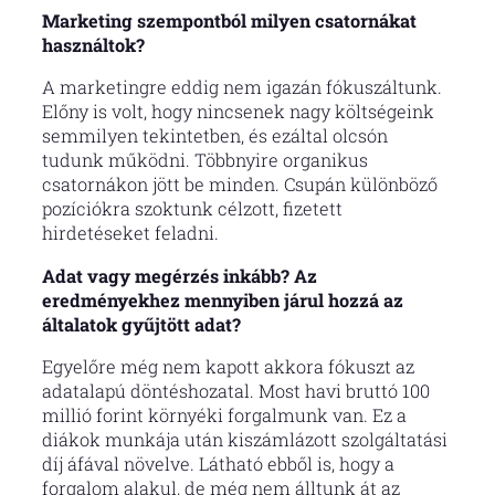
Marketing szempontból milyen csatornákat
használtok?
A marketingre eddig nem igazán fókuszáltunk.
Előny is volt, hogy nincsenek nagy költségeink
semmilyen tekintetben, és ezáltal olcsón
tudunk működni. Többnyire organikus
csatornákon jött be minden. Csupán különböző
pozíciókra szoktunk célzott, fizetett
hirdetéseket feladni.
Adat vagy megérzés inkább? Az
eredményekhez mennyiben járul hozzá az
általatok gyűjtött adat?
Egyelőre még nem kapott akkora fókuszt az
adatalapú döntéshozatal. Most havi bruttó 100
millió forint környéki forgalmunk van. Ez a
diákok munkája után kiszámlázott szolgáltatási
díj áfával növelve. Látható ebből is, hogy a
forgalom alakul, de még nem álltunk át az