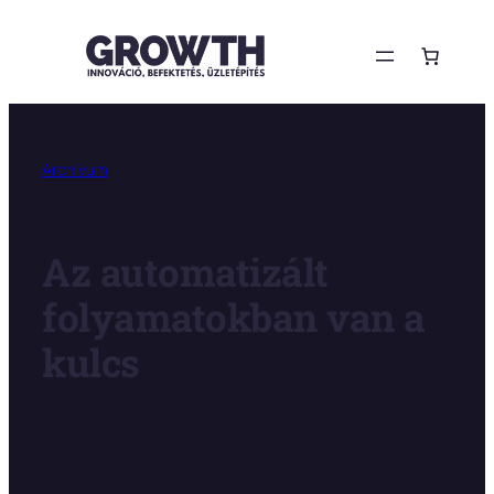
Ugrás
a
tartalomhoz
Archívum
Az automatizált
folyamatokban van a
kulcs