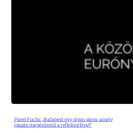
Pavel Fuchs: „Budapest egy olyan város, amely
igazán megérdemli a reflektorfényt”