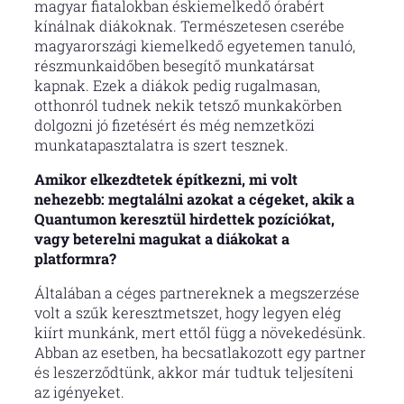
magyar fiatalokban éskiemelkedő órabért
kínálnak diákoknak. Természetesen cserébe
magyarországi kiemelkedő egyetemen tanuló,
részmunkaidőben besegítő munkatársat
kapnak. Ezek a diákok pedig rugalmasan,
otthonról tudnek nekik tetsző munkakörben
dolgozni jó fizetésért és még nemzetközi
munkatapasztalatra is szert tesznek.
Amikor elkezdtetek építkezni, mi volt
nehezebb: megtalálni azokat a cégeket, akik a
Quantumon keresztül hirdettek pozíciókat,
vagy beterelni magukat a diákokat a
platformra?
Általában a céges partnereknek a megszerzése
volt a szűk keresztmetszet, hogy legyen elég
kiírt munkánk, mert ettől függ a növekedésünk.
Abban az esetben, ha becsatlakozott egy partner
és leszerződtünk, akkor már tudtuk teljesíteni
az igényeket.