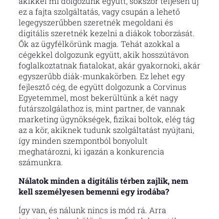
akikkel mi dolgozunk együtt, sokszor teljesen új
ez a fajta szolgáltatás, vagy csupán a lehető
legegyszerűbben szeretnék megoldani és
digitális szeretnék kezelni a diákok toborzását.
Ők az ügyfélkörünk magja. Tehát azokkal a
cégekkel dolgozunk együtt, akik hosszútávon
foglalkoztatnak fiatalokat, akár gyakornoki, akár
egyszerűbb diák-munkakörben. Ez lehet egy
fejlesztő cég, de együtt dolgozunk a Corvinus
Egyetemmel, most bekerültünk a két nagy
futárszolgálathoz is, mint partner, de vannak
marketing ügynökségek, fizikai boltok, elég tág
az a kör, akiknek tudunk szolgáltatást nyújtani,
így minden szempontból bonyolult
meghatározni, ki igazán a konkurencia
számunkra.
Nálatok minden a digitális térben zajlik, nem
kell személyesen bemenni egy irodába?
Így van, és nálunk nincs is mód rá. Arra