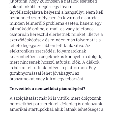
jutottunk, hogy különösen a fiatalok esetében
sokkal inkább megéri egy távoli
ügyfélszolgálatra helyezni a hangsúlyt. Nem kell
bemenned személyesen és kivárnod a sorodat
minden felmerülő probléma esetén, hanem egy
jól működő online, e-mail-es vagy telefonos
csatornán keresztül elérhetnek minket. Illetve a
szerződéskötések és minden más folyamat is a
lehető legegyszerűbben lett kialakítva. Az
elektronikus szerződési folyamatoknak
köszönhetően a cégeknek is könnyebb a dolguk,
mert nincsenek hosszú átfutási idők. A diákok
is bármit el tudnak intézni a platformon. Egy
gombnyomással lehet jóváhagyni az
óraszámokat vagy kiírni egy toborzást.
Tervezitek a nemzetközi piacralépést?
A szolgáltatást már ki is vittük, mert dolgozunk
nemzetközi partnerekkel. Jelenleg is dolgozunk
amerikai startupokkal, akik látnak lehetőséget a