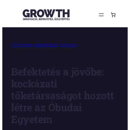
Ugrás
a
tartalomhoz
// Friss hírek, bejelentések
Archívum
Befektetés a jövőbe:
kockázati
tőketársaságot hozott
létre az Óbudai
Egyetem