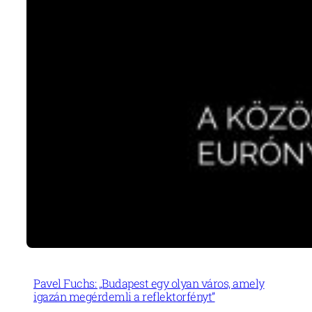
Pavel Fuchs: „Budapest egy olyan város, amely
igazán megérdemli a reflektorfényt”