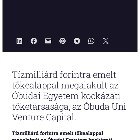
Growth Magazin
2023.09.12.
Tízmilliárd forintra emelt
tőkealappal megalakult az
Óbudai Egyetem kockázati
tőketársasága, az Óbuda Uni
Venture Capital.
Tízmilliárd forintra emelt tőkealappal
megalakult az Óbudai Egyetem kockázati