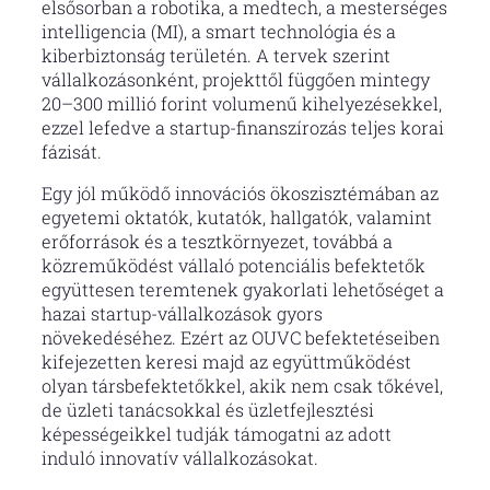
elsősorban a robotika, a medtech, a mesterséges
intelligencia (MI), a smart technológia és a
kiberbiztonság területén. A tervek szerint
vállalkozásonként, projekttől függően mintegy
20–300 millió forint volumenű kihelyezésekkel,
ezzel lefedve a startup-finanszírozás teljes korai
fázisát.
Egy jól működő innovációs ökoszisztémában az
egyetemi oktatók, kutatók, hallgatók, valamint
erőforrások és a tesztkörnyezet, továbbá a
közreműködést vállaló potenciális befektetők
együttesen teremtenek gyakorlati lehetőséget a
hazai startup-vállalkozások gyors
növekedéséhez. Ezért az OUVC befektetéseiben
kifejezetten keresi majd az együttműködést
olyan társbefektetőkkel, akik nem csak tőkével,
de üzleti tanácsokkal és üzletfejlesztési
képességeikkel tudják támogatni az adott
induló innovatív vállalkozásokat.