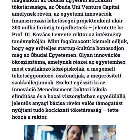
tőketársasága, az Óbuda Uni Venture Capital
amelynek révén, az egyetemi innovációk
finanszírozási lehetőségei projektenként akár
300 millió forintig terjedhetnek – jelentette be
Prof. Dr. Kovács Levente rektor az intézmény
tanévnyitóján. Mint fogalmazott: kiemelt céljuk,
hogy egy erőteljes startup-kultúra honosodjon
meg az Óbudai Egyetemen. Olyan innovációs
ökoszisztéma, amelynek részei az egyetemhez
most csatlakozó középiskolák, a megemelt
tehetséggondozó, ösztöndíjak, a megerősített
szakkollégiumok. Ezeket egészíti ki az
Innováció Menedzsment Doktori Iskola
elindítása és a hazai viszonylatban egyedülálló,
jelentős anyagi bázisa révén valós támogatást
nyújtani tudó kockázati tőketársaság – tette
hozzá a rektor.