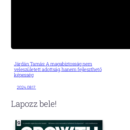
Járdán Tamás: A magabiztosság nem
veleszületett adottság, hanem fejleszthető
képesség
2024.08.17.
Lapozz bele!