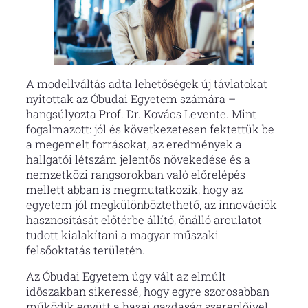
A modellváltás adta lehetőségek új távlatokat
nyitottak az Óbudai Egyetem számára –
hangsúlyozta Prof. Dr. Kovács Levente. Mint
fogalmazott: jól és következetesen fektettük be
a megemelt forrásokat, az eredmények a
hallgatói létszám jelentős növekedése és a
nemzetközi rangsorokban való előrelépés
mellett abban is megmutatkozik, hogy az
egyetem jól megkülönböztethető, az innovációk
hasznosítását előtérbe állító, önálló arculatot
tudott kialakítani a magyar műszaki
felsőoktatás területén.
Az Óbudai Egyetem úgy vált az elmúlt
időszakban sikeressé, hogy egyre szorosabban
működik együtt a hazai gazdaság szereplőivel,