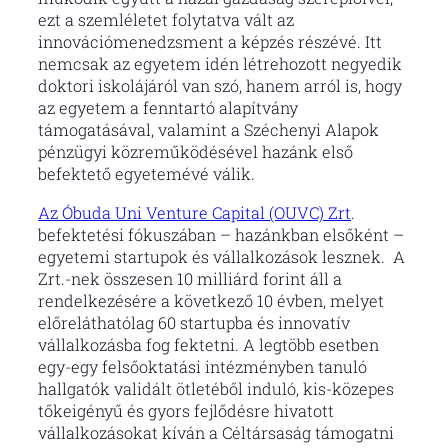
ezt a szemléletet folytatva vált az
innovációmenedzsment a képzés részévé. Itt
nemcsak az egyetem idén létrehozott negyedik
doktori iskolájáról van szó, hanem arról is, hogy
az egyetem a fenntartó alapítvány
támogatásával, valamint a Széchenyi Alapok
pénzügyi közreműködésével hazánk első
befektető egyetemévé válik.
Az Óbuda Uni Venture Capital (OUVC) Zrt
.
befektetési fókuszában – hazánkban elsőként –
egyetemi startupok és vállalkozások lesznek. A
Zrt.-nek összesen 10 milliárd forint áll a
rendelkezésére a következő 10 évben, melyet
előreláthatólag 60 startupba és innovatív
vállalkozásba fog fektetni. A legtöbb esetben
egy-egy felsőoktatási intézményben tanuló
hallgatók validált ötletéből induló, kis-közepes
tőkeigényű és gyors fejlődésre hivatott
vállalkozásokat kíván a Céltársaság támogatni