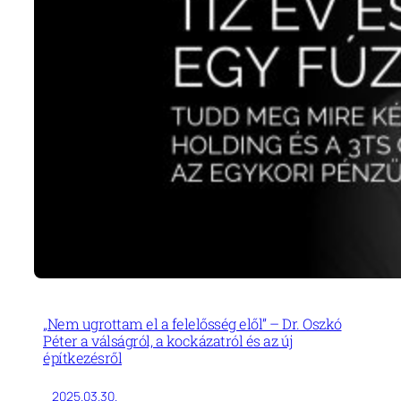
„Nem ugrottam el a felelősség elől” – Dr. Oszkó
Péter a válságról, a kockázatról és az új
építkezésről
2025.03.30.