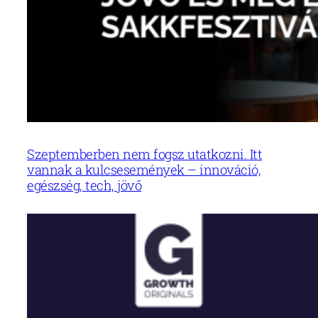
Szeptemberben nem fogsz utatkozni. Itt
vannak a kulcsesemények – innováció,
egészség, tech, jövő