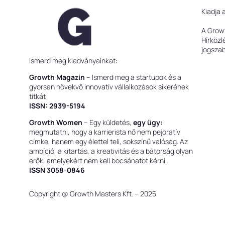
Kiadja 
A Grow
Hírközl
jogsza
Ismerd meg kiadványainkat:
Growth Magazin
– Ismerd meg a startupok és a
gyorsan növekvő innovatív vállalkozások sikerének
titkát
ISSN: 2939-5194
Growth Women
– Egy küldetés,
egy ügy:
megmutatni, hogy a karrierista nő nem pejoratív
címke, hanem egy élettel teli, sokszínű valóság. Az
ambíció, a kitartás, a kreativitás és a bátorság olyan
erők, amelyekért nem kell bocsánatot kérni.
ISSN 3058-0846
Copyright @ Growth Masters Kft. – 2025