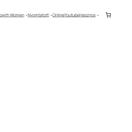
rowth Women
Nyomtatott
Online
Youtube
Hasznos