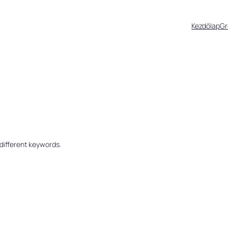
Kezdőlap
G
 different keywords.