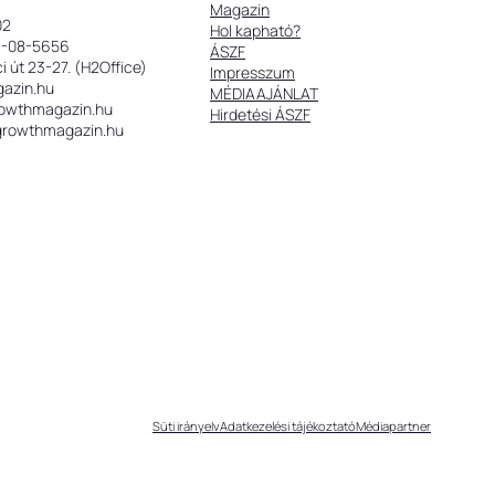
Magazin
02
Hol kapható?
9-08-5656
ÁSZF
 út 23-27. (H2Office)
Impresszum
gazin.hu
MÉDIAAJÁNLAT
rowthmagazin.hu
Hirdetési ÁSZF
@growthmagazin.hu
Süti irányelv
Adatkezelési tájékoztató
Médiapartner