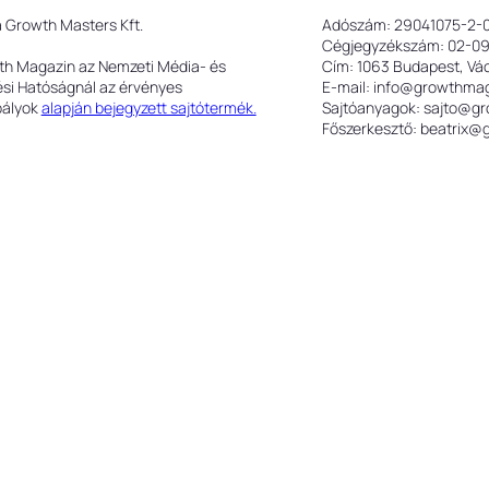
a Growth Masters Kft.
Adószám: 29041075-2-
Cégjegyzékszám: 02-0
th Magazin az Nemzeti Média- és
Cím: 1063 Budapest, Váci
ési Hatóságnál az érvényes
E-mail: info@growthma
bályok
alapján bejegyzett sajtótermék.
Sajtóanyagok: sajto@g
Főszerkesztő: beatrix