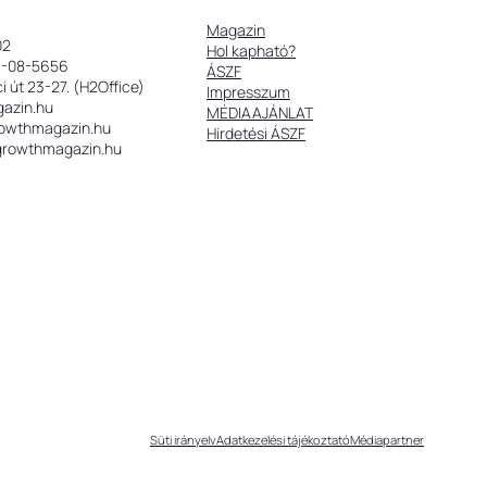
Magazin
02
Hol kapható?
9-08-5656
ÁSZF
 út 23-27. (H2Office)
Impresszum
gazin.hu
MÉDIAAJÁNLAT
rowthmagazin.hu
Hirdetési ÁSZF
@growthmagazin.hu
Süti irányelv
Adatkezelési tájékoztató
Médiapartner