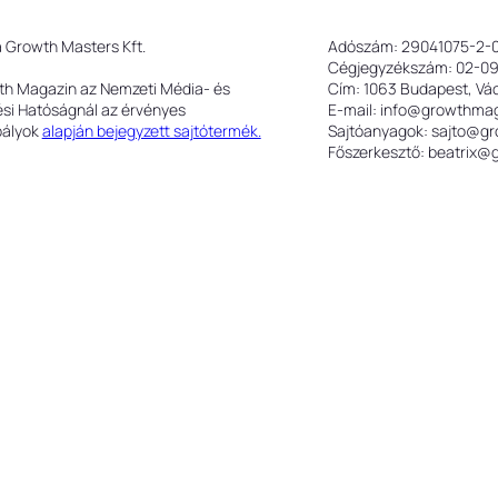
a Growth Masters Kft.
Adószám: 29041075-2-
Cégjegyzékszám: 02-0
th Magazin az Nemzeti Média- és
Cím: 1063 Budapest, Váci
ési Hatóságnál az érvényes
E-mail: info@growthma
bályok
alapján bejegyzett sajtótermék.
Sajtóanyagok: sajto@g
Főszerkesztő: beatrix