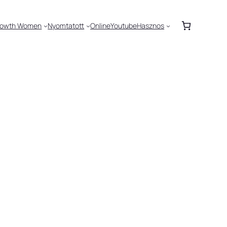
rowth Women
Nyomtatott
Online
Youtube
Hasznos