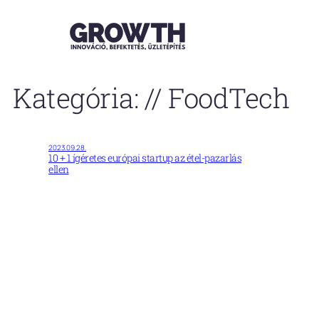
Ugrás
a
tartalomhoz
Kategória:
// FoodTech
2023.09.28.
10 + 1 ígéretes európai startup az étel-pazarlás
ellen