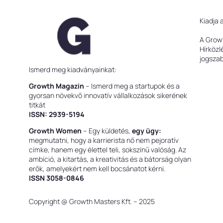
Kiadja 
A Grow
Hírközl
jogsza
Ismerd meg kiadványainkat:
Growth Magazin
– Ismerd meg a startupok és a
gyorsan növekvő innovatív vállalkozások sikerének
titkát
ISSN: 2939-5194
Growth Women
– Egy küldetés,
egy ügy:
megmutatni, hogy a karrierista nő nem pejoratív
címke, hanem egy élettel teli, sokszínű valóság. Az
ambíció, a kitartás, a kreativitás és a bátorság olyan
erők, amelyekért nem kell bocsánatot kérni.
ISSN 3058-0846
Copyright @ Growth Masters Kft. – 2025