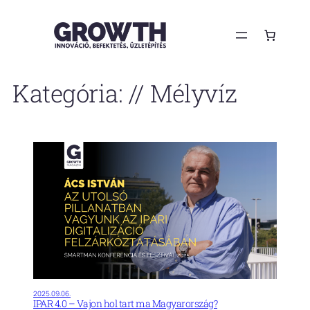
Ugrás
a
tartalomhoz
Kategória:
// Mélyvíz
2025.09.06.
IPAR 4.0 – Vajon hol tart ma Magyarország?