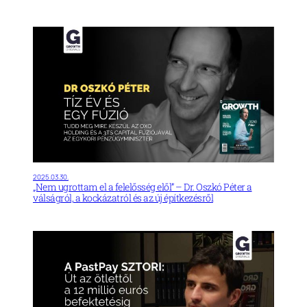
2025.03.30.
„Nem ugrottam el a felelősség elől” – Dr. Oszkó Péter a
válságról, a kockázatról és az új építkezésről