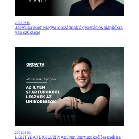
2023.06.13.
Jared Scrieber: Magyarországnak újgenerációs alapítókra
van szüksége
2023.06.07.
LIGHTYEAR EXKLUZÍV: Az ilyen Startupokból lesznek az