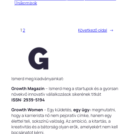
Unikornisok
1
2
Következő oldal
→
Ismerd meg kiadványainkat:
Growth Magazin
– Ismerd meg a startupok és a gyorsan
növekvő innovatív vállalkozások sikerének titkát
ISSN: 2939-5194
Growth Women
– Egy küldetés,
egy ügy:
megmutatni,
hogy a karrierista nő nem pejoratív címke, hanem egy
élettel teli, sokszínű valóság. Az ambíció, a kitartás, a
kreativitás és a bátorság olyan erők, amelyekért nem kell
bocsánatot kérni.