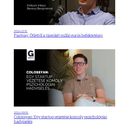
2024.12.15.
Pastpay: Ötlettől a tizenkét millió eurós befektetésig
2024.09.15.
Colossyan: Egy startup vezetése komoly pszichológiai
hadviselés