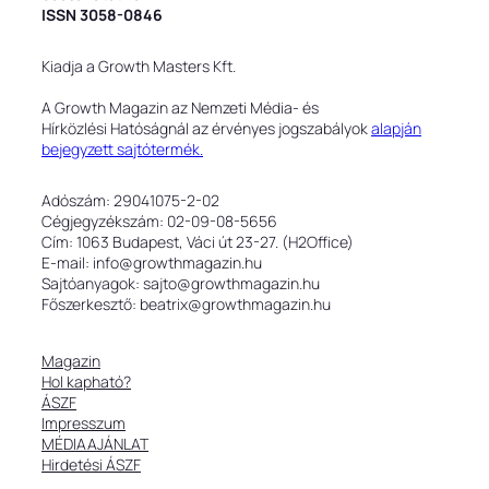
ISSN 3058-0846
Kiadja a Growth Masters Kft.
A Growth Magazin az Nemzeti Média- és
Hírközlési Hatóságnál az érvényes jogszabályok
alapján
bejegyzett sajtótermék.
Adószám: 29041075-2-02
Cégjegyzékszám: 02-09-08-5656
Cím: 1063 Budapest, Váci út 23-27. (H2Office)
E-mail: info@growthmagazin.hu
Sajtóanyagok: sajto@growthmagazin.hu
Főszerkesztő: beatrix@growthmagazin.hu
Magazin
Hol kapható?
ÁSZF
Impresszum
MÉDIAAJÁNLAT
Hirdetési ÁSZF