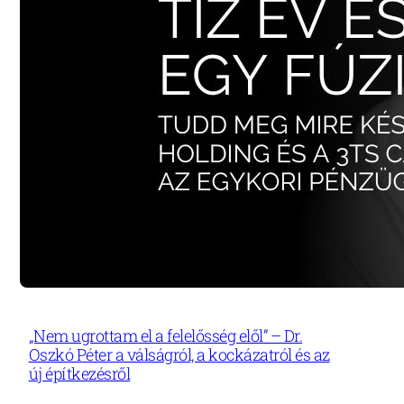
„Nem ugrottam el a felelősség elől” – Dr.
Oszkó Péter a válságról, a kockázatról és az
új építkezésről