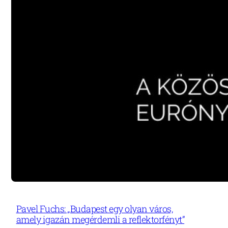
Pavel Fuchs: „Budapest egy olyan város,
amely igazán megérdemli a reflektorfényt”