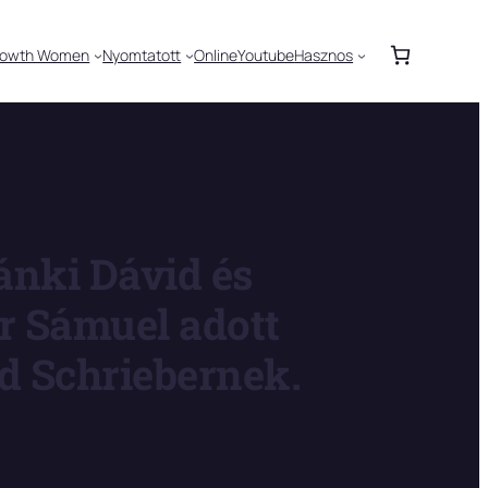
rowth Women
Nyomtatott
Online
Youtube
Hasznos
ánki Dávid és
r Sámuel adott
ed Schriebernek.