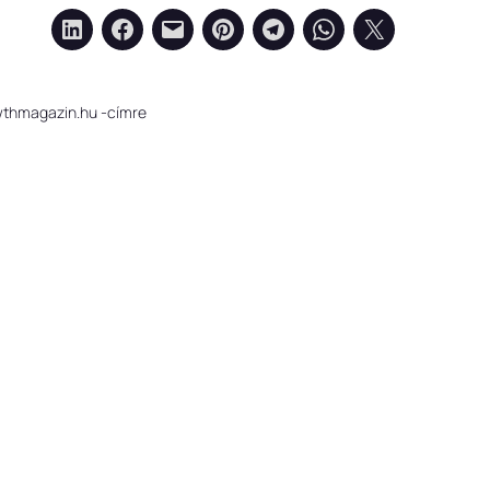
owthmagazin.hu -címre