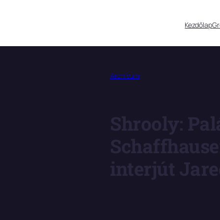
Kezdőlap
G
Archívum
Shrooly: Pal
Schaffhause
interjút Jar