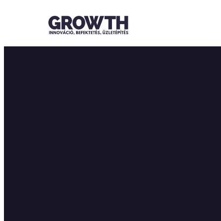
Ugrás
a
tartalomhoz