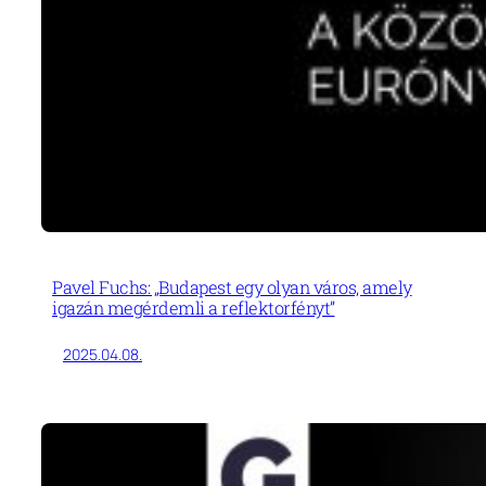
Pavel Fuchs: „Budapest egy olyan város, amely
igazán megérdemli a reflektorfényt”
2025.04.08.