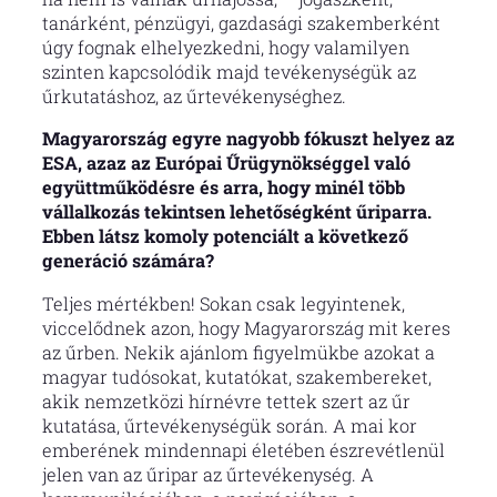
tanárként, pénzügyi, gazdasági szakemberként
úgy fognak elhelyezkedni, hogy valamilyen
szinten kapcsolódik majd tevékenységük az
űrkutatáshoz, az űrtevékenységhez.
Magyarország egyre nagyobb fókuszt helyez az
ESA, azaz az Európai Űrügynökséggel való
együttműködésre és arra, hogy minél több
vállalkozás tekintsen lehetőségként űriparra.
Ebben látsz komoly potenciált a következő
generáció számára?
Teljes mértékben! Sokan csak legyintenek,
viccelődnek azon, hogy Magyarország mit keres
az űrben. Nekik ajánlom figyelmükbe azokat a
magyar tudósokat, kutatókat, szakembereket,
akik nemzetközi hírnévre tettek szert az űr
kutatása, űrtevékenységük során. A mai kor
emberének mindennapi életében észrevétlenül
jelen van az űripar az űrtevékenység. A