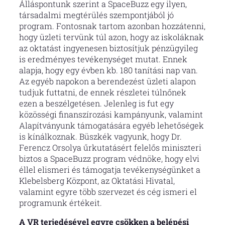
Álláspontunk szerint a SpaceBuzz egy ilyen,
társadalmi megtérülés szempontjából jó
program. Fontosnak tartom azonban hozzátenni,
hogy üzleti tervünk túl azon, hogy az iskoláknak
az oktatást ingyenesen biztosítjuk pénzügyileg
is eredményes tevékenységet mutat. Ennek
alapja, hogy egy évben kb. 180 tanítási nap van.
Az egyéb napokon a berendezést üzleti alapon
tudjuk futtatni, de ennek részletei túlnőnek
ezen a beszélgetésen. Jelenleg is fut egy
közösségi finanszírozási kampányunk, valamint
Alapítványunk támogatására egyéb lehetőségek
is kínálkoznak. Büszkék vagyunk, hogy Dr.
Ferencz Orsolya űrkutatásért felelős miniszteri
biztos a SpaceBuzz program védnöke, hogy elvi
éllel elismeri és támogatja tevékenységünket a
Klebelsberg Központ, az Oktatási Hivatal,
valamint egyre több szervezet és cég ismeri el
programunk értékeit.
A VR terjedésével egyre csökken a belépési