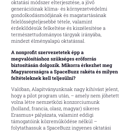
oktatási módszer elterjesztése, a jövő
generációinak klíma- és környezetvédelmi
gondolkodásmódjának és magatartásának
felelősségteljesebbé tétele, valamint
érdeklődésük felkeltése és kiszélesítése a
természettudományos tárgyak irányába,
mindezt élményalapú oktatással.
A nonprofit szervezetetek épp a
megvalósításhoz szükséges erőforrás
biztosításán dolgozik. Mikorra érkezhet meg
Magyarországra a SpaceBuzz rakéta és milyen
feltételeknek kell teljesülni?
Valóban, Alapítványunknak nagy kihívást jelent,
hogy a pilot program után, – amely nem jöhetett
volna létre nemzetközi konzorciumunk
(holland, francia, olasz, magyar) sikeres
Erasmus+ pályázata, valamint eddigi
támogatóink közreműködése nélkül –
folytathassuk a SpaceBuzz ingyenes oktatási