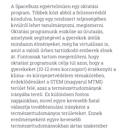
A SpaceBuzz egyértelműen egy oktatási
program. Többek közt abból a felismerésből
kiindulva, hogy egy rendszert teljességében
kívülről lehet tanulmányozni, megismerni.
Oktatási programunk eszköze az űrutazás,
amelynek segítségével a gyerekek átélik
mindazon élményeket, még ha virtuálisan is,
amit a valódi űrben tartózkodó emberek élnek
át. Fontosnak tartom megemlíteni, hogy
oktatási programunk célja túl azon, hogy a
gyerekeket (10-12 éves korcsoport) érzékenyíti a
klíma- és környezetvédelem témakörében,
érdeklődésüket a STEM (magyarul MTMI)
terület felé, azaz a természettudományok
irányába tereli. Ez különösen fontos
napjainkban, mivel egyre kevesebb fiatal
választja továbbtanulási irányként a
természettudományos területeket. Ennek
eredményeként egyre kevesebb
természettudományokban jártas szakember