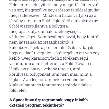
Félelemmel elegyített, mély megértésélményről
van szó, kiegészülve egy erősebb felelősségtudat
megszületésével. Mindezt a hatás váltja ki az a
látvány, amikor a Föld légkörétől eltávolodva az
űrből visszapillantva a bolygóra,
megtapasztalják annak törékenységét,
védtelenségét. Szembesülnek azzal, hogy fentről
nem látszanak az országhatárok, a
különbözőségek, a problémák. Csak azt látják,
hogy a világűr végtelen sötétségében ott van egy
kéklő, üveg karácsonyfadísz törékenységű
valami, ami a mi életterünk a Föld. Továbbá
látják azt a hártya vékony réteget, ami
körülveszi bolygónkat, ami nem más, mint a
légkör. Az a légkör, aminek köszönhetően
kialakulhatott és fennmaradt mindezidáig a
földi élet.
A SpaceBuzz űrprogramnak, vagy inkább
oktatási program tekinthető?