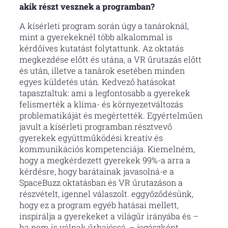
akik részt vesznek a programban?
A kísérleti program során úgy a tanároknál,
mint a gyerekeknél több alkalommal is
kérdőíves kutatást folytattunk. Az oktatás
megkezdése előtt és utána, a VR űrutazás előtt
és után, illetve a tanárok esetében minden
egyes küldetés után. Kedvező hatásokat
tapasztaltuk: ami a legfontosabb a gyerekek
felismerték a klíma- és környezetváltozás
problematikáját és megértették. Egyértelműen
javult a kísérleti programban résztvevő
gyerekek együttműködési kreatív és
kommunikációs kompetenciája. Kiemelném,
hogy a megkérdezett gyerekek 99%-a arra a
kérdésre, hogy barátainak javasolná-e a
SpaceBuzz oktatásban és VR űrutazáson a
részvételt, igennel válaszolt. eggyőződésünk,
hogy ez a program egyéb hatásai mellett,
inspirálja a gyerekeket a világűr irányába és –
ha nem is válnak űrhajóssá, – jogászként,