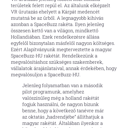
területek felett repül el. Az általunk elképzelt
VR űrutazás ehelyett a Kárpát medencét
mutatná be az űrből. A legnagyobb kihívás
azonban a SpaceBuzz rakéta. Ilyen jelenleg
összesen kettő van a világon, mindkettő
Hollandiában. Ezek rendelkezésre állása
egyfelől bizonytalan másfelől nagyon költséges.
Ezért Alapítványunk megterveztette a magyar
SpaceBuzz-HU rakétát. Rendelkezünk a
megvalósításhoz szükséges szakemberek,
vállalatok árajánlataival, annak érdekében, hogy
megvalósuljon a SpaceBuzz-HU.
Jelenleg folyamatban van a második
pilot programunk, amelyhez
valószínűleg még a holland rakétát
fogjuk használni, de nagyon bízunk
benne, hogy a következő tanévre már
az oktatás „hadrendjébe” állíthatjuk a
magyar rakétát. Általában ilyenkor a