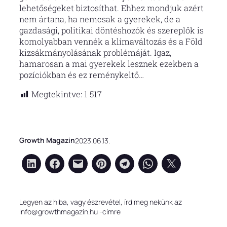
lehetőségeket biztosíthat. Ehhez mondjuk azért
nem ártana, ha nemcsak a gyerekek, de a
gazdasági, politikai döntéshozók és szereplők is
komolyabban vennék a klímaváltozás és a Föld
kizsákmányolásának problémáját. Igaz,
hamarosan a mai gyerekek lesznek ezekben a
pozíciókban és ez reménykeltő…
Megtekintve:
1 517
Growth Magazin
2023.06.13.
Legyen az hiba, vagy észrevétel, írd meg nekünk az
info@growthmagazin.hu -címre