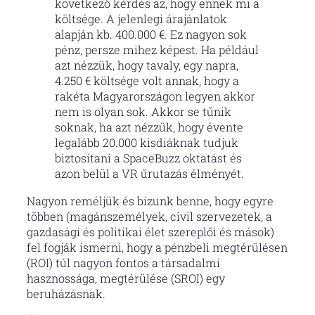
következő kérdés az, hogy ennek mi a
költsége. A jelenlegi árajánlatok
alapján kb. 400.000 €. Ez nagyon sok
pénz, persze mihez képest. Ha például
azt nézzük, hogy tavaly, egy napra,
4.250 € költsége volt annak, hogy a
rakéta Magyarországon legyen akkor
nem is olyan sok. Akkor se tűnik
soknak, ha azt nézzük, hogy évente
legalább 20.000 kisdiáknak tudjuk
biztosítani a SpaceBuzz oktatást és
azon belül a VR űrutazás élményét.
Nagyon reméljük és bízunk benne, hogy egyre
többen (magánszemélyek, civil szervezetek, a
gazdasági és politikai élet szereplői és mások)
fel fogják ismerni, hogy a pénzbeli megtérülésen
(ROI) túl nagyon fontos a társadalmi
hasznossága, megtérülése (SROI) egy
beruházásnak.