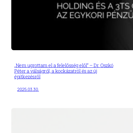
„Nem ugrottam el a felelősség elől” – Dr. Oszkó
Péter a válságról, a kockázatról és az új
építkezésről
2025.03.30.