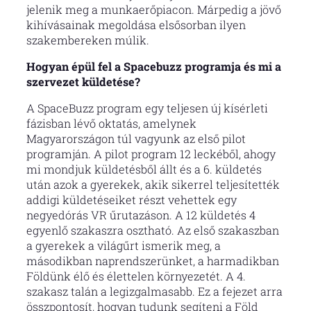
jelenik meg a munkaerőpiacon. Márpedig a jövő
kihívásainak megoldása elsősorban ilyen
szakembereken múlik.
Hogyan épül fel a Spacebuzz programja és mi a
szervezet küldetése?
A SpaceBuzz program egy teljesen új kísérleti
fázisban lévő oktatás, amelynek
Magyarországon túl vagyunk az első pilot
programján. A pilot program 12 leckéből, ahogy
mi mondjuk küldetésből állt és a 6. küldetés
után azok a gyerekek, akik sikerrel teljesítették
addigi küldetéseiket részt vehettek egy
negyedórás VR űrutazáson. A 12 küldetés 4
egyenlő szakaszra osztható. Az első szakaszban
a gyerekek a világűrt ismerik meg, a
másodikban naprendszerünket, a harmadikban
Földünk élő és élettelen környezetét. A 4.
szakasz talán a legizgalmasabb. Ez a fejezet arra
összpontosít, hogyan tudunk segíteni a Föld