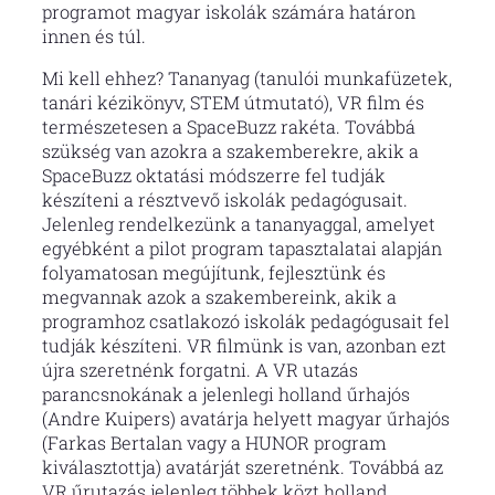
programot magyar iskolák számára határon
innen és túl.
Mi kell ehhez? Tananyag (tanulói munkafüzetek,
tanári kézikönyv, STEM útmutató), VR film és
természetesen a SpaceBuzz rakéta. Továbbá
szükség van azokra a szakemberekre, akik a
SpaceBuzz oktatási módszerre fel tudják
készíteni a résztvevő iskolák pedagógusait.
Jelenleg rendelkezünk a tananyaggal, amelyet
egyébként a pilot program tapasztalatai alapján
folyamatosan megújítunk, fejlesztünk és
megvannak azok a szakembereink, akik a
programhoz csatlakozó iskolák pedagógusait fel
tudják készíteni. VR filmünk is van, azonban ezt
újra szeretnénk forgatni. A VR utazás
parancsnokának a jelenlegi holland űrhajós
(Andre Kuipers) avatárja helyett magyar űrhajós
(Farkas Bertalan vagy a HUNOR program
kiválasztottja) avatárját szeretnénk. Továbbá az
VR űrutazás jelenleg többek közt holland