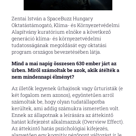
Zentai István a SpaceBuzz Hungary
Oktatástámogató, Klíma- és Környezetvédelmi
Alapítvány kuratórium elnöke a következő
generáció klíma- és környezetvédelmi
tudatosságának megoldását egy oktatási
program országos bevezetésében látja.
Mind a mai napig összesen 630 ember járt az
űrben. Miről számoltak be azok, akik átélték a
nem mindennapi élményt?
Az illetők legyenek űrhajósok vagy űrturisták (e
két fogalom nem azonos), egyöntetűen arról
számoltak be, hogy olyan tudatállapotba
kerültek, ami addig számukra ismeretlen volt.
Ennek az állapotnak a leírására az áttekintő
hatást kifejezést alkalmazzuk (Overview Effect).
Az áttekintő hatás pszichológiai kifejezés,
alapvetően egy kognitív nézőpont változást ír le.