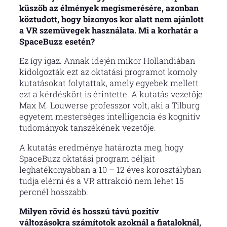
küszöb az élmények megismerésére, azonban
köztudott, hogy bizonyos kor alatt nem ajánlott
a VR szemüvegek használata. Mi a korhatár a
SpaceBuzz esetén?
Ez így igaz. Annak idején mikor Hollandiában
kidolgozták ezt az oktatási programot komoly
kutatásokat folytattak, amely egyebek mellett
ezt a kérdéskört is érintette. A kutatás vezetője
Max M. Louwerse professzor volt, aki a Tilburg
egyetem mesterséges intelligencia és kognitív
tudományok tanszékének vezetője.
A kutatás eredménye határozta meg, hogy
SpaceBuzz oktatási program céljait
leghatékonyabban a 10 – 12 éves korosztályban
tudja elérni és a VR attrakció nem lehet 15
percnél hosszabb.
Milyen rövid és hosszú távú pozitív
változásokra számítotok azoknál a fiataloknál,