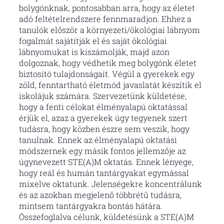
bolygónknak, pontosabban arra, hogy az életet
adó feltételrendszere fennmaradjon. Ehhez a
tanulók először a környezeti/ökológiai lábnyom
fogalmát sajátítják el és saját ökológiai
lábnyomukat is kiszámolják, majd azon
dolgoznak, hogy védhetik meg bolygónk életet
biztosító tulajdonságait. Végül a gyerekek egy
zöld, fenntartható életmód javaslatát készítik el
iskolájuk számára. Szervezetünk küldetése,
hogy a fenti célokat élményalapú oktatással
érjük el, azaz a gyerekek úgy tegyenek szert
tudásra, hogy közben észre sem veszik, hogy
tanulnak. Ennek az élményalapú oktatási
módszernek egy másik fontos jellemzője az
úgynevezett STE(A)M oktatás. Ennek lényege,
hogy reál és humán tantárgyakat egymással
mixelve oktatunk. Jelenségekre koncentrálunk
és az azokban megjelenő többrétű tudásra,
mintsem tantárgyakra bontás hátára.
Összefoglalva célunk, küldetésünk a STE(A)M