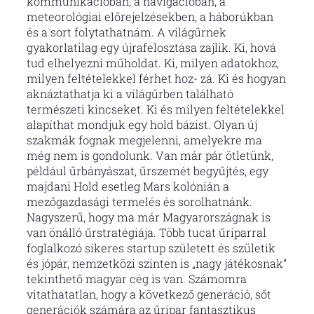
kommunikációban, a navigációban, a
meteorológiai előrejelzésekben, a háborúkban
és a sort folytathatnám. A világűrnek
gyakorlatilag egy újrafelosztása zajlik. Ki, hová
tud elhelyezni műholdat. Ki, milyen adatokhoz,
milyen feltételekkel férhet hoz- zá. Ki és hogyan
aknáztathatja ki a világűrben található
természeti kincseket. Ki és milyen feltételekkel
alapíthat mondjuk egy hold bázist. Olyan új
szakmák fognak megjelenni, amelyekre ma
még nem is gondolunk. Van már pár ötletünk,
például űrbányászat, űrszemét begyűjtés, egy
majdani Hold esetleg Mars kolónián a
mezőgazdasági termelés és sorolhatnánk.
Nagyszerű, hogy ma már Magyarországnak is
van önálló űrstratégiája. Több tucat űriparral
foglalkozó sikeres startup született és születik
és jópár, nemzetközi szinten is „nagy játékosnak”
tekinthető magyar cég is van. Számomra
vitathatatlan, hogy a következő generáció, sőt
generációk számára az űripar fantasztikus