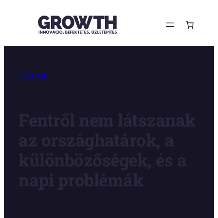
Ugrás
a
tartalomhoz
Archívum
Fentről nem látszanak
az országhatárok, a
különbözőségek, és a
napi problémák