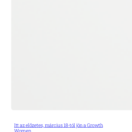
Itt az előzetes, március 18-tól jön a Growth
Women