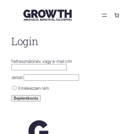
Ugrás
a
tartalomhoz
Login
Felhasználónév, vagy e-mail cím
Jelszó
Emlékezzen rám