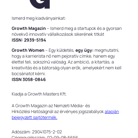
Ismerd meg kiadványainkat:
Growth Magazin
– Ismerd meg a startupok és a gyorsan
növekvő innovatív vállalkozások sikerének titkát
ISSN: 2939-5194
Growth Women
– Egy küldetés,
egy ügy:
megmutatni,
hogy a karrierista nő nem pejoratív címke, hanem egy
élettel teli, sokszínű valóság. Az ambíció, a kitartás, a
kreativitás és a bátorság olyan erők, amelyekért nem kell
bocsánatot kérni.
ISSN 3058-0846
Kiadja a Growth Masters Kft.
A Growth Magazin az Nemzeti Média- és
Hírközlési Hatóságnál az érvényes jogszabályok
alapján
bejegyzett sajtótermék.
Adószám: 29041075-2-02
Cégjegyzékszám: 02-09-08-5656