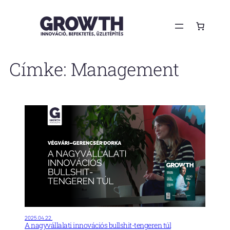
Ugrás
a
tartalomhoz
Címke:
Management
2025.04.22.
A nagyvállalati innovációs bullshit-tengeren túl