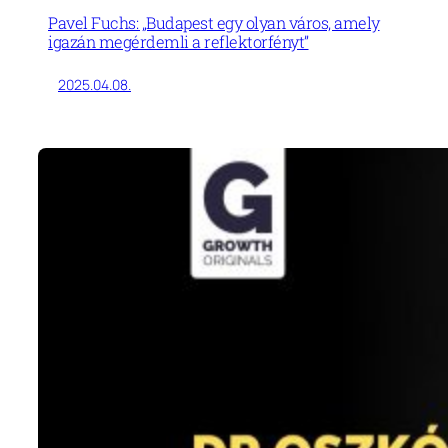
Pavel Fuchs: „Budapest egy olyan város, amely
igazán megérdemli a reflektorfényt”
2025.04.08.