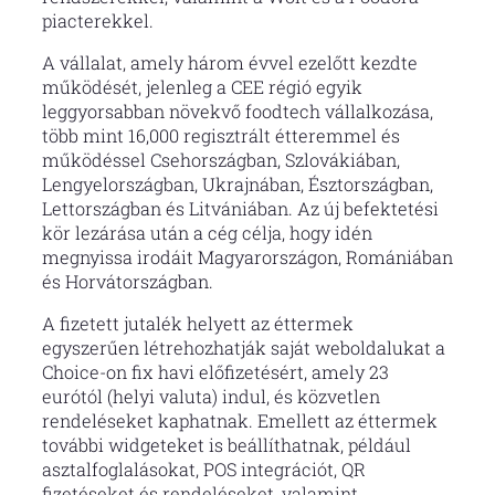
piacterekkel.
A vállalat, amely három évvel ezelőtt kezdte
működését, jelenleg a CEE régió egyik
leggyorsabban növekvő foodtech vállalkozása,
több mint 16,000 regisztrált étteremmel és
működéssel Csehországban, Szlovákiában,
Lengyelországban, Ukrajnában, Észtországban,
Lettországban és Litvániában. Az új befektetési
kör lezárása után a cég célja, hogy idén
megnyissa irodáit Magyarországon, Romániában
és Horvátországban.
A fizetett jutalék helyett az éttermek
egyszerűen létrehozhatják saját weboldalukat a
Choice-on fix havi előfizetésért, amely 23
eurótól (helyi valuta) indul, és közvetlen
rendeléseket kaphatnak. Emellett az éttermek
további widgeteket is beállíthatnak, például
asztalfoglalásokat, POS integrációt, QR
fizetéseket és rendeléseket, valamint