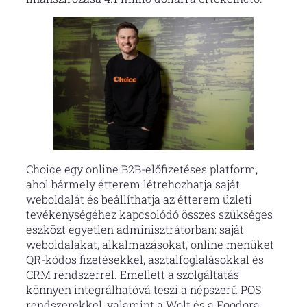
Choice egy online B2B-előfizetéses platform,
ahol bármely étterem létrehozhatja saját
weboldalát és beállíthatja az étterem üzleti
tevékenységéhez kapcsolódó összes szükséges
eszközt egyetlen adminisztrátorban: saját
weboldalakat, alkalmazásokat, online menüket
QR-kódos fizetésekkel, asztalfoglalásokkal és
CRM rendszerrel. Emellett a szolgáltatás
könnyen integrálhatóvá teszi a népszerű POS
rendszerekkel, valamint a Wolt és a Foodora