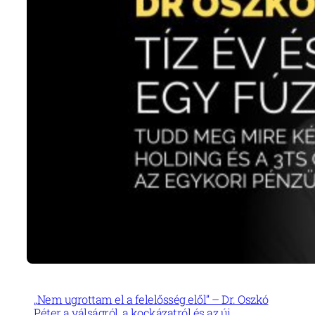
„Nem ugrottam el a felelősség elől” – Dr. Oszkó
Péter a válságról, a kockázatról és az új