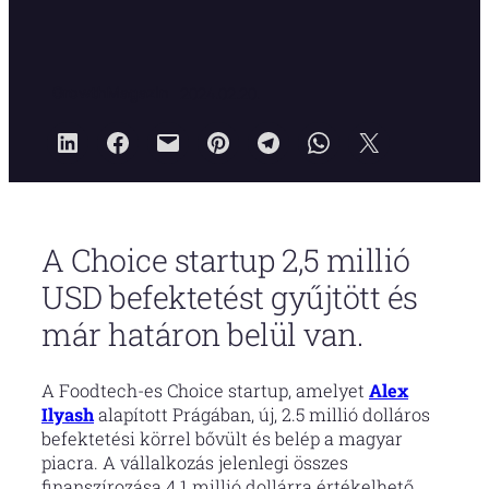
GrowthMagazin
2024.02.20.
A Choice startup 2,5 millió
USD befektetést gyűjtött és
már határon belül van.
A Foodtech-es Choice startup, amelyet
Alex
Ilyash
alapított Prágában, új, 2.5 millió dolláros
befektetési körrel bővült és belép a magyar
piacra. A vállalkozás jelenlegi összes
finanszírozása 4.1 millió dollárra értékelhető.