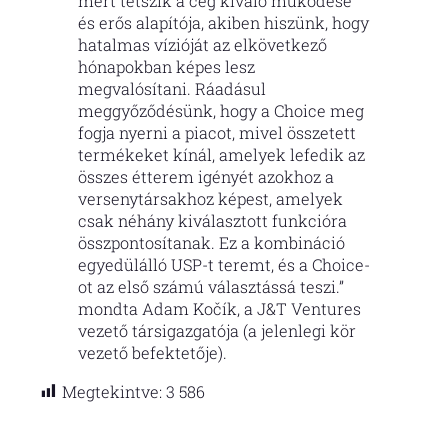
mert tetszik a cég kiváló működése
és erős alapítója, akiben hiszünk, hogy
hatalmas vízióját az elkövetkező
hónapokban képes lesz
megvalósítani. Ráadásul
meggyőződésünk, hogy a Choice meg
fogja nyerni a piacot, mivel összetett
termékeket kínál, amelyek lefedik az
összes étterem igényét azokhoz a
versenytársakhoz képest, amelyek
csak néhány kiválasztott funkcióra
összpontosítanak. Ez a kombináció
egyedülálló USP-t teremt, és a Choice-
ot az első számú választássá teszi.”
mondta Adam Kočík, a J&T Ventures
vezető társigazgatója (a jelenlegi kör
vezető befektetője).
Megtekintve:
3 586