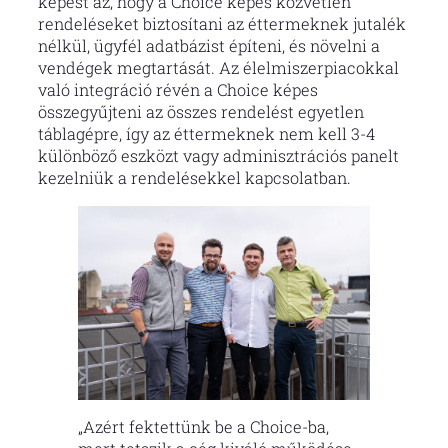
képest az, hogy a Choice képes közvetlen
rendeléseket biztosítani az éttermeknek jutalék
nélkül, ügyfél adatbázist építeni, és növelni a
vendégek megtartását. Az élelmiszerpiacokkal
való integráció révén a Choice képes
összegyűjteni az összes rendelést egyetlen
táblagépre, így az éttermeknek nem kell 3-4
különböző eszközt vagy adminisztrációs panelt
kezelniük a rendelésekkel kapcsolatban.
„Azért fektettünk be a Choice-ba,