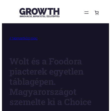
Ugrás
a
tartalomhoz
// Nemzetközi piac
Wolt és a Foodora
piacterek egyetlen
táblagépen.
Magyarországot
szemelte ki a Choice