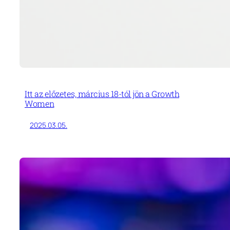
Itt az előzetes, március 18-tól jön a Growth
Women
2025.03.05.