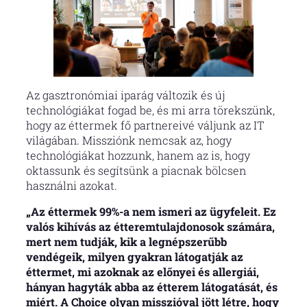
Az gasztronómiai iparág változik és új
technológiákat fogad be, és mi arra törekszünk,
hogy az éttermek fő partnereivé váljunk az IT
világában. Missziónk nemcsak az, hogy
technológiákat hozzunk, hanem az is, hogy
oktassunk és segítsünk a piacnak bölcsen
használni azokat.
„Az éttermek 99%-a nem ismeri az ügyfeleit. Ez
valós kihívás az étteremtulajdonosok számára,
mert nem tudják, kik a legnépszerűbb
vendégeik, milyen gyakran látogatják az
éttermet, mi azoknak az előnyei és allergiái,
hányan hagyták abba az étterem látogatását, és
miért. A Choice olyan misszióval jött létre, hogy