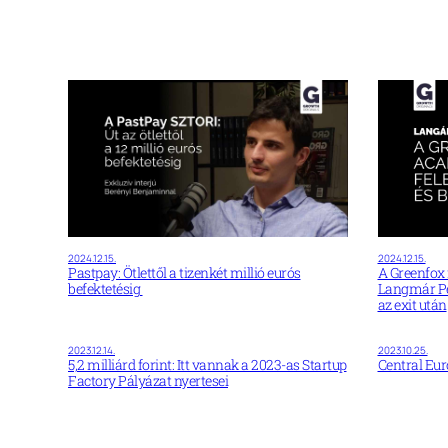
2024.12.15.
2024.12.15.
A Greenfox
Pastpay: Ötlettől a tizenkét millió eurós
Langmár Pé
befektetésig
az exit után
2023.12.14.
2023.10.25.
5,2 milliárd forint: Itt vannak a 2023-as Startup
Central Eu
Factory Pályázat nyertesei