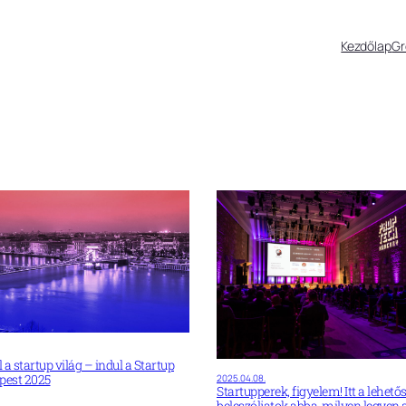
Kezdőlap
G
 startup világ – indul a Startup
pest 2025
2025.04.08.
Startupperek, figyelem! Itt a lehető
beleszóljatok abba, milyen legyen 