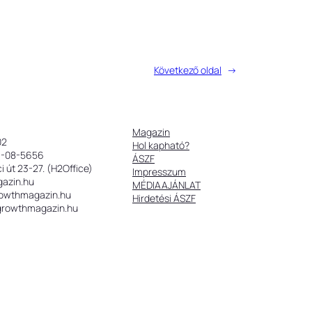
Következő oldal
→
Magazin
02
Hol kapható?
9-08-5656
ÁSZF
 út 23-27. (H2Office)
Impresszum
gazin.hu
MÉDIAAJÁNLAT
rowthmagazin.hu
Hirdetési ÁSZF
@growthmagazin.hu