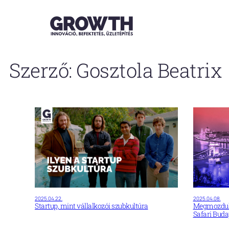
Ugrás
a
tartalomhoz
Szerző:
Gosztola Beatrix
2025.04.22.
2025.04.08.
Startup, mint vállalkozói szubkultúra
Megmozdul a
Safari Buda