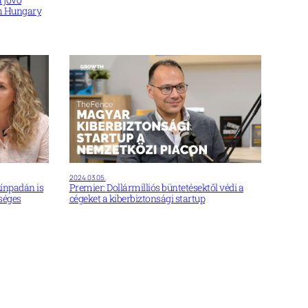
ch Hungary
2024.03.05.
zínpadán is
Premier: Dollármilliós büntetésektől védi a
tséges
cégeket a kiberbiztonsági startup