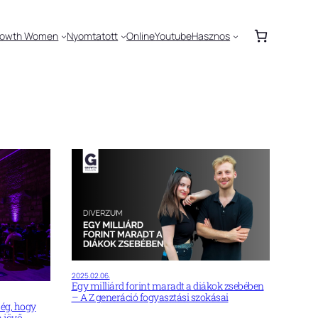
rowth Women
Nyomtatott
Online
Youtube
Hasznos
2025.02.06.
Egy milliárd forint maradt a diákok zsebében
– A Z generáció fogyasztási szokásai
ség, hogy
a jövő