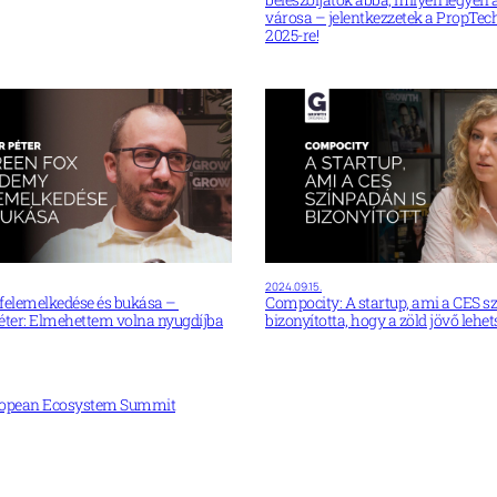
városa – jelentkezzetek a PropTe
2025-re!
2024.09.15.
 felemelkedése és bukása –
Compocity: A startup, ami a CES s
ter: Elmehettem volna nyugdíjba
bizonyította, hogy a zöld jövő lehe
ropean Ecosystem Summit