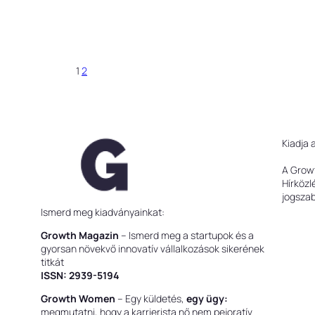
1
2
Kiadja 
A Grow
Hírközl
jogsza
Ismerd meg kiadványainkat:
Growth Magazin
– Ismerd meg a startupok és a
gyorsan növekvő innovatív vállalkozások sikerének
titkát
ISSN: 2939-5194
Growth Women
– Egy küldetés,
egy ügy:
megmutatni, hogy a karrierista nő nem pejoratív