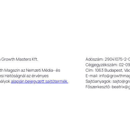
a Growth Masters Kft.
Adószám: 29041075-2-
Cégjegyzékszám: 02-0
th Magazin az Nemzeti Média- és
Cím: 1063 Budapest, Váci
ési Hatóságnál az érvényes
E-mail: info@growthma
bályok
alapján bejegyzett sajtótermék.
Sajtóanyagok: sajto@g
Főszerkesztő: beatrix